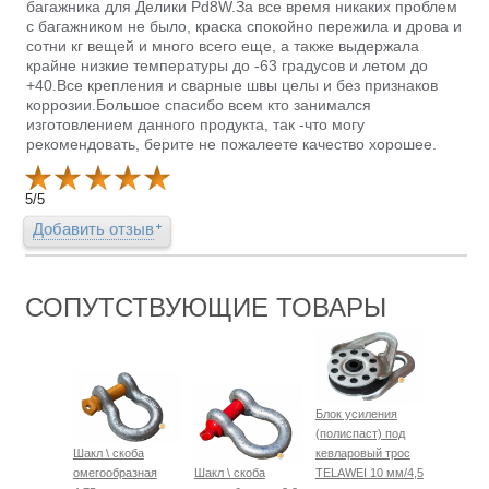
багажника для Делики Pd8W.За все время никаких проблем
с багажником не было, краска спокойно пережила и дрова и
сотни кг вещей и много всего еще, а также выдержала
крайне низкие температуры до -63 градусов и летом до
+40.Все крепления и сварные швы целы и без признаков
коррозии.Большое спасибо всем кто занимался
изготовлением данного продукта, так -что могу
рекомендовать, берите не пожалеете качество хорошее.
5
/
5
Добавить отзыв
СОПУТСТВУЮЩИЕ ТОВАРЫ
Блок усиления
(полиспаст) под
Шакл \ скоба
кевларовый трос
омегообразная
Шакл \ скоба
TELAWEI 10 мм/4,5