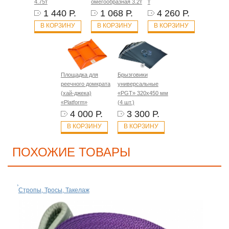
4.75т
омегообразная 3.2т
т
1 440 Р.
1 068 Р.
4 260 Р.
В КОРЗИНУ
В КОРЗИНУ
В КОРЗИНУ
Площадка для
Брызговики
реечного домкрата
универсальные
(хай-джека)
«PGT» 320х450 мм
«Platform»
(4 шт.)
4 000 Р.
3 300 Р.
В КОРЗИНУ
В КОРЗИНУ
ПОХОЖИЕ ТОВАРЫ
Стропы, Тросы, Такелаж