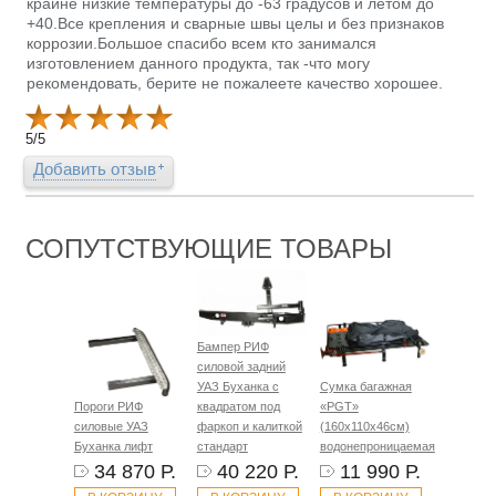
крайне низкие температуры до -63 градусов и летом до
+40.Все крепления и сварные швы целы и без признаков
коррозии.Большое спасибо всем кто занимался
изготовлением данного продукта, так -что могу
рекомендовать, берите не пожалеете качество хорошее.
5
/
5
Добавить отзыв
СОПУТСТВУЮЩИЕ ТОВАРЫ
Бампер РИФ
силовой задний
УАЗ Буханка с
Сумка багажная
Пороги РИФ
квадратом под
«PGT»
силовые УАЗ
фаркоп и калиткой
(160х110х46см)
Буханка лифт
стандарт
водонепроницаемая
34 870 Р.
40 220 Р.
11 990 Р.