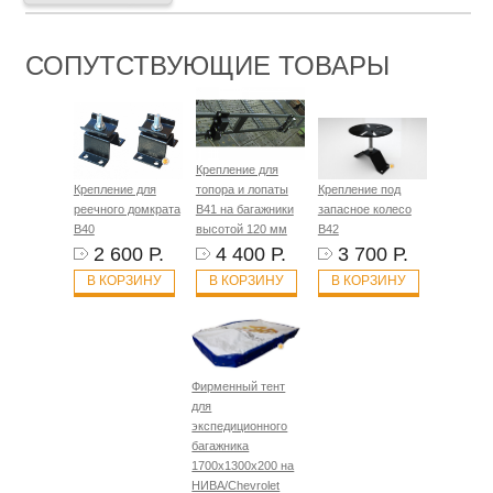
СОПУТСТВУЮЩИЕ ТОВАРЫ
Крепление для
Крепление для
топора и лопаты
Крепление под
реечного домкрата
B41 на багажники
запасное колесо
B40
высотой 120 мм
B42
2 600 Р.
4 400 Р.
3 700 Р.
В КОРЗИНУ
В КОРЗИНУ
В КОРЗИНУ
Фирменный тент
для
экспедиционного
багажника
1700х1300х200 на
НИВА/Chevrolet