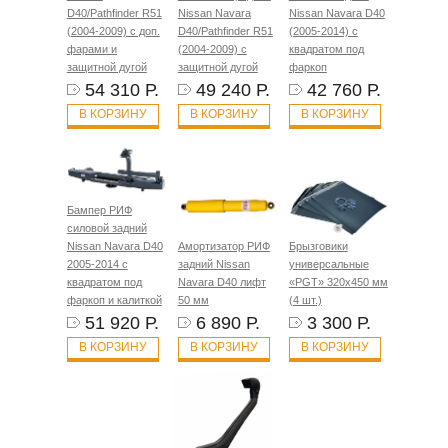
D40/Pathfinder R51
Nissan Navara
Nissan Navara D40
(2004-2009) с доп.
D40/Pathfinder R51
(2005-2014) с
фарами и
(2004-2009) с
квадратом под
защитной дугой
защитной дугой
фаркоп
54 310 Р.
49 240 Р.
42 760 Р.
В КОРЗИНУ
В КОРЗИНУ
В КОРЗИНУ
Бампер РИФ
силовой задний
Nissan Navara D40
Амортизатор РИФ
Брызговики
2005-2014 с
задний Nissan
универсальные
квадратом под
Navara D40 лифт
«PGT» 320х450 мм
фаркоп и калиткой
50 мм
(4 шт.)
51 920 Р.
6 890 Р.
3 300 Р.
В КОРЗИНУ
В КОРЗИНУ
В КОРЗИНУ