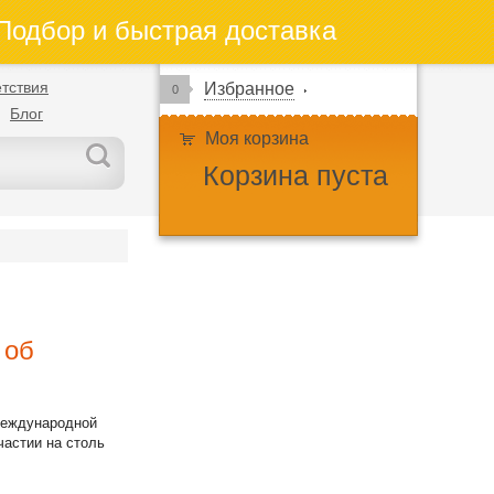
одбор и быстрая доставка
тствия
Избранное
0
Блог
Моя корзина
Корзина пуста
 об
Международной
частии на столь