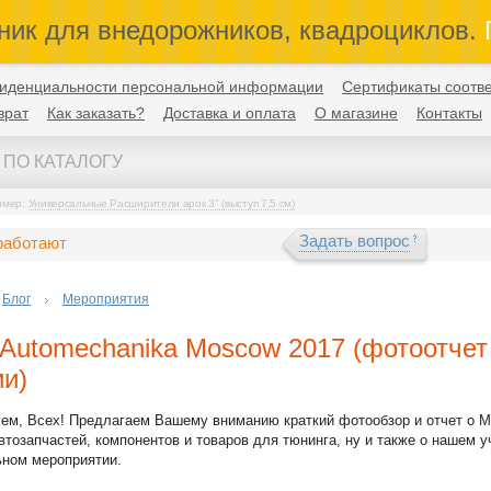
ник для внедорожников, квадроциклов.
П
иденциальности персональной информации
Сертификаты соотве
врат
Как заказать?
Доставка и оплата
О магазине
Контакты
имер:
Универсальные Расширители арок 3" (выступ 7,5 см)
Задать вопрос
работают
Блог
Мероприятия
Automechanika Moscow 2017 (фотоотчет
ии)
уем, Всех! Предлагаем Вашему вниманию краткий фотообзор и отчет о 
втозапчастей, компонентов и товаров для тюнинга, ну и также о нашем у
ьном мероприятии.