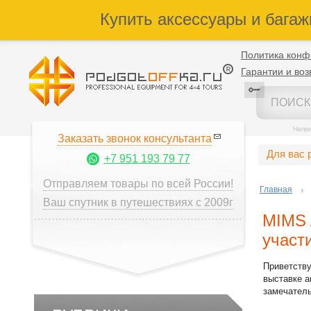
Купить аксессуары и багаж
Политика конф
Гарантии и воз
Напр
Заказать звонок консультанта
Для вас 
+7 951 193 79 77
Отправляем товары по всей России!
Главная
Ваш спутник в путешествиях с 2009г
MIMS 
участ
Приветств
выставке а
замечател