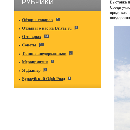
РУБРИКИ
Выставка п
Среди учас
представля
внедорожн
Обзоры товаров
23
Отзывы о нас на Drive2.ru
8
О товарах
13
Советы
11
Тюнинг внедорожников
7
Мероприятия
8
Я Джипер
3
Буржуйский Офф Роад
1