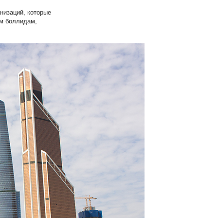
низаций, которые
ым боллидам,