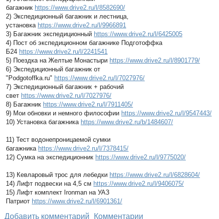
багажник
https://www.drive2.ru/l/8582690/
2) Экспедиционный багажник и лестница,
установка
https://www.drive2.ru/l/9966891
3) Багажник экспедиционный
https://www.drive2.ru/l/6425005
4) Пост об экспедиционном багажнике Подготоффка
Б24
https://www.drive2.ru/l/2241541
5) Поездка на Желтые Монастыри
https://www.drive2.ru/l/8901779/
6) Экспедиционный багажник от
"Podgotoffka.ru"
https://www.drive2.ru/l/7027976/
7) Экспедиционный багажник + рабочий
свет
https://www.drive2.ru/l/7027976/
8) Багажник
https://www.drive2.ru/l/7911405/
9) Мои обновки и немного философии
https://www.drive2.ru/l/9547443/
10) Установка багажника
https://www.drive2.ru/b/1484607/
11) Тест водонепроницаемой сумки
багажника
https://www.drive2.ru/l/7378415/
12) Сумка на экспедиционник
https://www.drive2.ru/l/9775020/
13) Кевларовый трос для лебедки
https://www.drive2.ru/l/6828604/
14) Лифт подвески на 4,5 см
https://www.drive2.ru/l/9406075/
15) Лифт комплект Ironman на УАЗ
Патриот
https://www.drive2.ru/l/6901361/
Добавить комментарий
Комментарии