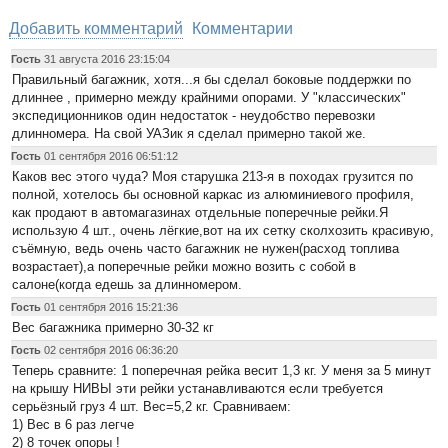
Добавить комментарий
Комментарии
Гость
31 августа 2016 23:15:04
Правильный багажник, хотя...я бы сделал боковые поддержки по
длиннее , примерно между крайними опорами. У "классических"
экспедиционников один недостаток - неудобство перевозки
длинномера. На свой УАЗик я сделал примерно такой же.
Гость
01 сентября 2016 06:51:12
Каков вес этого чуда? Моя старушка 213-я в походах грузится по
полной, хотелось бы основной каркас из алюминиевого профиля,
как продают в автомагазинах отдельные поперечные рейки.Я
использую 4 шт., очень лёгкие,вот на их сетку сколхозить красивую,
съёмную, ведь очень часто багажник не нужен(расход топлива
возрастает),а поперечные рейки можно возить с собой в
салоне(когда едешь за длинномером.
Гость
01 сентября 2016 15:21:36
Вес багажника примерно 30-32 кг
Гость
02 сентября 2016 06:36:20
Теперь сравните: 1 поперечная рейка весит 1,3 кг. У меня за 5 минут
на крышу НИВЫ эти рейки устанавливаются если требуется
серьёзный груз 4 шт. Вес=5,2 кг. Сравниваем:
1) Вес в 6 раз легче
2) 8 точек опоры !