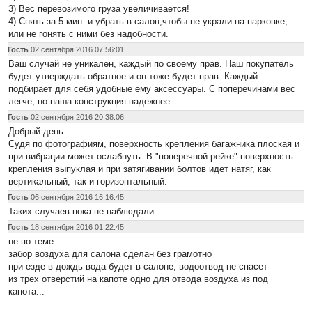
3) Вес перевозимого груза увеличивается!
4) Снять за 5 мин. и убрать в салон,чтобы не украли на парковке,
или не гонять с ними без надобности.
Гость
02 сентября 2016 07:56:01
Ваш случай не уникален, каждый по своему прав. Наш покупатель
будет утверждать обратное и он тоже будет прав. Каждый
подбирает для себя удобные ему аксессуары. С поперечинами вес
легче, но наша конструкция надежнее.
Гость
02 сентября 2016 20:38:06
Добрый день
Судя по фотографиям, поверхность крепления багажника плоская и
при вибрации может ослабнуть. В "поперечной рейке" поверхность
крепления выпуклая и при затягивании болтов идет натяг, как
вертикальный, так и горизонтальный.
Гость
06 сентября 2016 16:16:45
Таких случаев пока не наблюдали.
Гость
18 сентября 2016 01:22:45
не по теме...
забор воздуха для салона сделан без грамотно
при езде в дождь вода будет в салоне, водоотвод не спасет
из трех отверстий на капоте одно для отвода воздуха из под
капота...