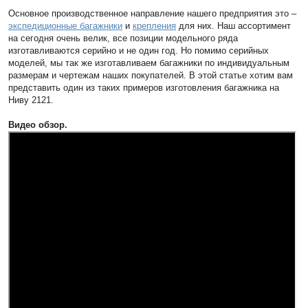
Основное производственное направление нашего предприятия это –
экспедиционные багажники
и
крепления
для них. Наш ассортимент
на сегодня очень велик, все позиции модельного ряда
изготавливаются серийно и не один год. Но помимо серийных
моделей, мы так же изготавливаем багажники по индивидуальным
размерам и чертежам наших покупателей. В этой статье хотим вам
представить один из таких примеров изготовления багажника на
Ниву 2121.
Видео обзор.