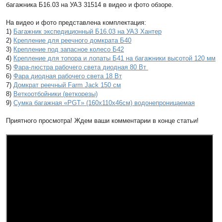
багажника Б16.03 на УАЗ 31514 в видео и фото обзоре.
На видео и фото представлена комплектация:
1)
Багажник экспедиционный Б16.03 на УАЗ Хантер
2)
Крепление для реечного домкрата Б40
3)
Крепление под запасное колесо Б42
4)
Крепление для топора и лопаты Б41 на багажники высотой 120 мм
5)
Фара-люстра рабочего света диодная 80 Вт
6)
Фара диодная рабочего света 18 Вт
7)
Домкрат реечный Farm Jack 150 см
8)
Веткоотбойники (веткорезы)
9)
Сумка багажная «PGT» (160х110х46см) водонепроницаемая
Приятного просмотра! Ждем ваши комментарии в конце статьи!