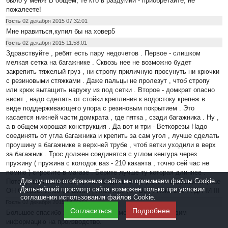
было у меня! В общем, те кто в раздумии - приобретайте, не
пожалеете!
Гость
02 декабря 2015 07:32:01
Мне нравиться,купил бы на ховер5
Гость
02 декабря 2015 11:58:01
Здравствуйте , ребят есть пару недочетов . Первое - слишком
мелкая сетка на багажнике . Сквозь нее не возможно будет
закрепить тяжелый груз , ни стропу приличную просунуть ни крючки
с резиновыми стяжками . Даже пальцы не пролезут , чтоб стропу
или крюк вытащить наружу из под сетки . Второе - домкрат опасно
висит , надо сделать от стойки крепления к водостоку крепеж в
виде поддерживающего упора с резиновым покрытием . Это
касается нижней части домкрата , где пятка , сзади багажника . Ну ,
а в общем хорошая конструкция . Да вот и три - Веткорезы Надо
соединять от угла багажника и крепить за сам угол , лучше сделать
проушину в багажнике в верхней трубе , чтоб ветки уходили в верх
за багажник . Трос должен соединятся с углом кенгура через
пружину ( пружина с колодок ваз - 210 какаята , точно сей час не
помню ) спросите в магазе . Берите лучше ту которая длиннее .
Для лучшего отображения сайта мы принимаем файлы Cookie.
Потому как кузов УАЗа гуляет Отдельно ОТ рамы и в Вашем случае
Дальнейший просмотр сайта возможен только при условии
ОН Оторвет либо багажник , либо кенгур . Все . Пока все . УДАЧИ !!!
соглашения использования файлов Cookie.
Гость
02 декабря 2015 14:32:51
Согласиться
Подробнее
Большое спасибо за подробный комментарий. Передадим
информацию на производство.