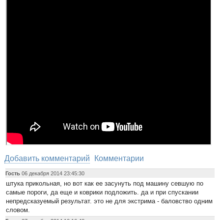
Добавить комментарий
Комментарии
Гость
06 декабря 2014 23:45:30
штука прикольная, но вот как ее засунуть под машину севшую по
самые пороги, да еще и коврики подложить. да и при спускании
непредсказуемый результат. это не для экстрима - баловство одним
словом.