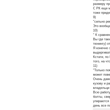
размеру пр
С РК еще м
тоже приде
9)
"сильно ре
Это вообще
10)
" К сравне
Вы где так
тюнингу) от
Я конечно 
выдергивать
Кстати, по
того, на ч
11)
"Только по
может пове
Очень даже
кузову и р
владельци 
Всю работу
болты, све
упираются 
день все п