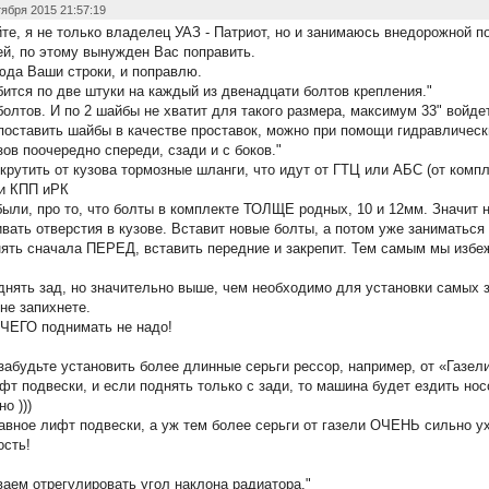
ября 2015 21:57:19
те, я не только владелец УАЗ - Патриот, но и занимаюсь внедорожной п
й, по этому вынужден Вас поправить.
юда Ваши строки, и поправлю.
бится по две штуки на каждый из двенадцати болтов крепления."
 болтов. И по 2 шайбы не хватит для такого размера, максимум 33" войде
 поставить шайбы в качестве проставок, можно при помощи гидравличес
зов поочередно спереди, сзади и с боков."
крутить от кузова тормозные шланги, что идут от ГТЦ или АБС (от компл
ки КПП иРК
ыли, про то, что болты в комплекте ТОЛЩЕ родных, 10 и 12мм. Значит 
вать отверстия в кузове. Вставит новые болты, а потом уже заниматься
ять сначала ПЕРЕД, вставить передние и закрепит. Тем самым мы изб
днять зад, но значительно выше, чем необходимо для установки самых з
не запихнете.
ИЧЕГО поднимать не надо!
 забудьте установить более длинные серьги рессор, например, от «Газели
фт подвески, и если поднять только с зади, то машина будет ездить нос
о )))
авное лифт подвески, а уж тем более серьги от газели ОЧЕНЬ сильно 
ость!
ваем отрегулировать угол наклона радиатора."