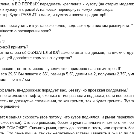
клона, а ВО ПЕРВЫХ переделать крепления к кузову (на старых моделях)
и к кузову и к раме! А на новых перевернуть кожух радиатора.
ятор будет РАЗБИТ в хлам, и кусками посечет радиатор!!!
жно приступить и к установке колес, ведь арки для них мы расширили. "
обности о расширении арок?
?
ть?
очкой примять?
нет ни слова об ОБЯЗАТЕЛЬНОЙ замене штатных дисков, на диски с др
вующей доработке тормозных супортов?
просвет, он же клиренс – увеличится примерно на сантиметров 9"
еса 29,5" Вы пишете о 35", разница 5.5", делим на 2, получаем 2.75", у
 мм = почти 7 см
сфальте, внедорожник порадует вас, беззвучно проезжая колдобины."
т не столько от лифта, сколько от исправности подвески, если все резин
 есть не дотянутые соединения, то как гремел, так и будет греметь. Тут 
ое решение!
ется задняя скорость (все потому, что кузов поднялся, и рычаг переклю
сместился). Это все решаемо, берем в руки напильник и немного им по
НЕ ПОМОЖЕТ. Снимать рычаг, греть до красна и гнуть, или отрезать бо
ть. Это даже лучше, так как желательно вставыш вварить в рычаг, по д