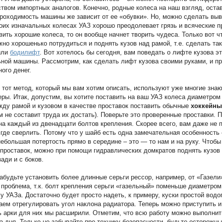
твом импортных аналогов. Конечно, родные колеса на наш взгляд, ост
роходимость машины же зависит от ее «обувки». Но, можно сделать выв
оих изначальных колесах УАЗ хорошо преодолевает грязь и всяческие п
вить хорошие колеса, то он вообще начнет творить чудеса. Только вот ч
жно хорошенько потрудиться и поднять кузов над рамой, т.е. сделать т
или
бодилифт
. Вот хотелось бы сегодня, вам поведать о лифте кузова э
ной машины. Рассмотрим, как сделать лифт кузова своими руками, и пр
ного денег.
 тот метод, который мы вам хотим описать, используют уже многие зна
ры. Итак, допустим, вы хотите поставить на ваш УАЗ колеса диаметром
ду рамой и кузовом в качестве проставок поставить обычные
хоккейн
м не составит труда их достать). Поверьте это проверенные проставки. 
на каждый из двенадцати болтов крепления. Скорее всего, вам даже не 
 где сверлить. Потому что у шайб есть одна замечательная особенность 
небольшая потертость прямо в середине – это — то нам и на руку. Чтоб
 проставок, можно при помощи гидравлических домкратов поднять кузов
зади и с боков.
забудьте установить более длинные серьги рессор, например, от «Газели
проблема, т.к. болт крепления серьги «газельный» поменьше диаметром
 у УАЗа. Достаточно будет просто надеть, к примеру, куски простой вод
аем отрегулировать угол наклона радиатора. Теперь можно приступить и
ь арки для них мы расширили. Отметим, что всю работу можно выполнит
а дня. Только не забывайте про технику безопасности, будьте осторожны