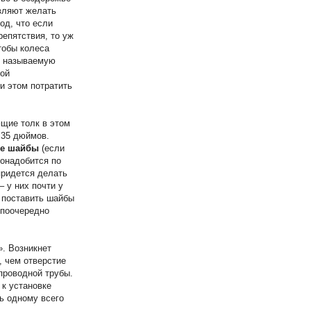
авляют желать
од, что если
репятствия, то уж
тобы колеса
ак называемую
той
и этом потратить
ющие толк в этом
 35 дюймов.
ые шайбы
(если
Понадобится по
придется делать
– у них почти у
ы поставить шайбы
 поочередно
». Возникнет
, чем отверстие
опроводной трубы.
 к установке
ь одному всего
.