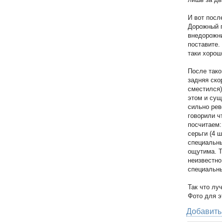
И вот посл
Дорожный п
внедорожни
поставите.
таки хорош
После так
задняя ско
сместился)
этом и сущ
сильно рев
говорили ч
посчитаем:
серьги (4 
специальны
ощутима. Т
неизвестно
специальн
Так что лу
Фото для э
Добавить