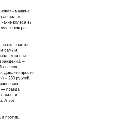
 «новая» машина
на асфальте,
 какие колеса вы
 лучше как раз
— не включается
тем самым
оявляется при
вреждений. –
Мы не зря
о. Давайте просто
к) – 230 рублей,
сравнению –
а — правда
нально, и
и. А вот
 и против.