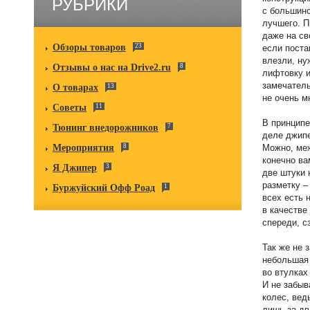
РУБРИКИ
с большинс
лучшего. П
даже на св
Обзоры товаров
23
если поста
влезли, ну
Отзывы о нас на Drive2.ru
8
лифтовку 
замечатель
О товарах
13
не очень м
Советы
11
В принципе
Тюнинг внедорожников
7
деле джипе
Мероприятия
8
Можно, меж
конечно ва
Я Джипер
3
две штуки 
разметку –
Буржуйский Офф Роад
1
всех есть 
в качестве
спереди, с
Так же не 
небольшая 
во втулках
И не забыв
колес, вед
лишь за дв