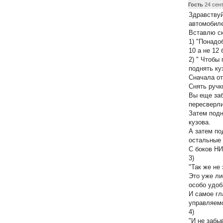
Гость
24 сент
Здравствуй
автомобиле
Вставлю с
1) "Понадо
10 а не 12
2) " Чтобы
поднять ку
Сначала от
Снять руч
Вы еще заб
пересверли
Затем подн
кузова.
А затем по
остальные 
С боков Н
3)
"Так же не
Это уже ли
особо удобн
И самое гл
управляем
4)
"И не забы