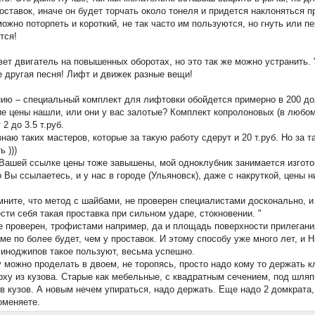
оставок, иначе он будет торчать около тонеля и придется наклоняться 
ожно поторпеть и короткий, не так часто им пользуются, но гнуть или пе
тся!
вет двигатель на повышенных оборотах, но это так же можно устранить. 
 другая песня! Лифт и движек разные вещи!
нию – специальный комплект для лифтовки обойдется примерно в 200 до
ие цены нашли, или они у вас залотые? Комплект копролоновых (в любо
 2 до 3.5 т.руб.
знаю таких мастеров, которые за такую работу сдерут и 20 т.руб. Но за т
 )))
 Вашей ссылке цены тоже завышены, мой одноклубник занимается изгот
то Вы ссылаетесь, и у нас в городе (Ульяновск), даже с накруткой, цены н
мните, что метод с шайбами, не проверен специалистами досконально, и
сти себя такая проставка при сильном ударе, стокновении. "
 проверен, трофистами например, да и площадь поверхности прилегани
аме по более будет, чем у проставок. И этому способу уже много лет, и 
иноджипов такое пользуют, весьма успешно.
 можно проделать в двоем, не торопясь, просто надо кому то держать 
рху из кузова. Старые как мебельные, с квадратным сечением, под шляп
в кузов. А новым нечем упираться, надо держать. Еще надо 2 домкрата, 
оменяете.