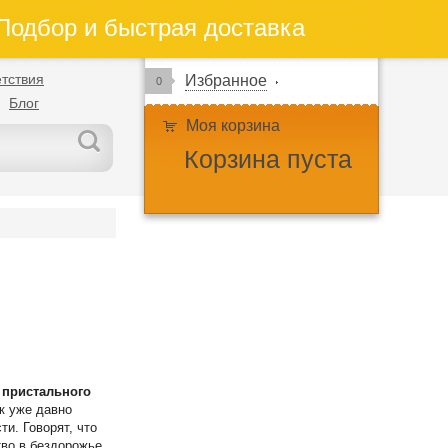
одбор и быстрая доставка
тствия
Избранное
0
Блог
Моя корзина
Корзина пуста
–
пристального
к уже давно
ти. Говорят, что
тво в бездорожье