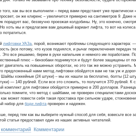
е того, как вы все выполнили – перед вами предстанет уже практически
росвет, он же клиренс – увеличится примерно на сантиметров 9. Даже 
к порадует вас, беззвучно проезжая колдобины. Ну, это конечно, смотря
 Но хоть мы и предлагаем вам дешевый вариант лифта, то вот на колеса
о потратиться.
ой
лифтовки УАЗа
, порой, возникают проблемы следующего характера: 
рость (все потому, что кузов поднялся, и рычаг переключения передач 
. Это все решаемо, берем в руки напильник и немного им поработаем. П
ественный плюс – бензобаки поднимутся и будут более защищены от по
ет двигатель на повышенных оборотах, но это так же можно устранить. 
то предложенный нами метод лифтовки обойдется вам не так уж и дорог
 Шайбы хоккейные (24 штуки) – мы их нашли за бесплатно, болты (12 шту
штуки) — 140 рублей. Если все это сложить, то получится 370 рублей. К 
й комплект для лифтовки обойдется примерно в 200 долларов. Разниц
олько помните, что метод с шайбами, не проверен специалистами доско
 как может повести себя такая проставка при сильном ударе, стокновени
ый набор для
боди лифта
проверен и надежен.
чше, перед тем как вы выберите нужный способ для себя, взвесьте все за
той статьи предоставил один из наших активных читателей.
 комментарий
Комментарии