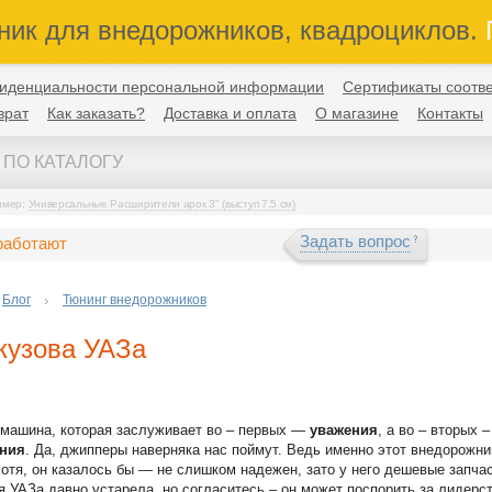
ник для внедорожников, квадроциклов.
П
иденциальности персональной информации
Сертификаты соотве
врат
Как заказать?
Доставка и оплата
О магазине
Контакты
имер:
Универсальные Расширители арок 3" (выступ 7,5 см)
Задать вопрос
работают
Блог
Тюнинг внедорожников
кузова УАЗа
 машина, которая заслуживает во – первых —
уважения
, а во – вторых 
ения
. Да, джипперы наверняка нас поймут. Ведь именно этот внедорожни
хотя, он казалось бы — не слишком надежен, зато у него дешевые запчас
я УАЗа давно устарела, но согласитесь – он может поспорить за лидерс