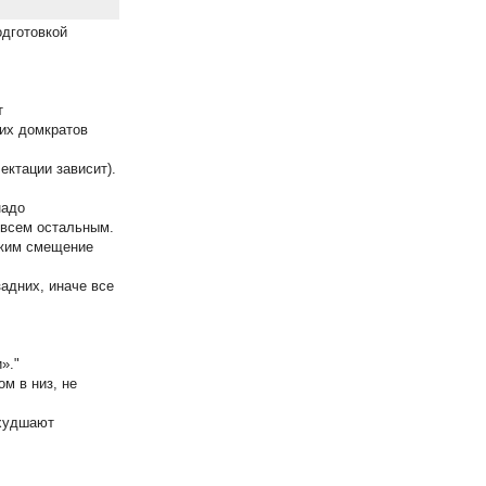
одготовкой
т
ких домкратов
ектации зависит).
надо
 всем остальным.
ежим смещение
адних, иначе все
»."
ом в низ, не
ухудшают