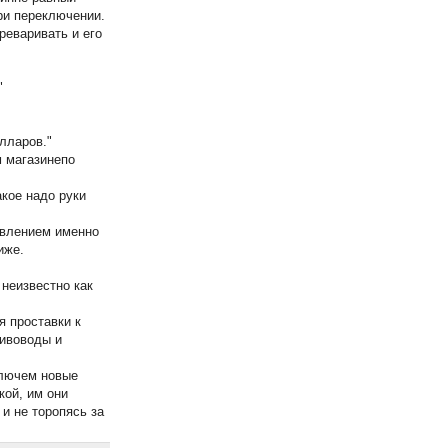
при переключении.
реваривать и его
"
лларов."
м магазинепо
акое надо руки
овлением именно
иже.
 неизвестно как
я проставки к
Нивоводы и
ключем новые
кой, им они
и не торопясь за