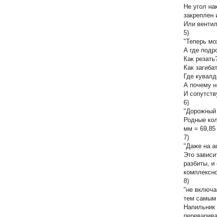
Не угол на
закреплен 
Или вентил
5)
"Теперь мо
А где подр
Как резать
Как загиба
Где кувалд
А почему 
И сопутст
6)
"Дорожный 
Родные кол
мм = 69,85
7)
"Даже на а
Это зависи
разбиты, и
комплексн
8)
"не включа
тем самым 
Напильник 
переварива