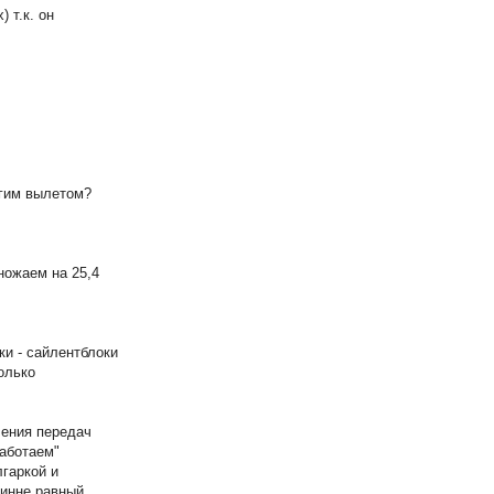
 т.к. он
угим вылетом?
множаем на 25,4
ки - сайлентблоки
только
чения передач
работаем"
лгаркой и
линне равный