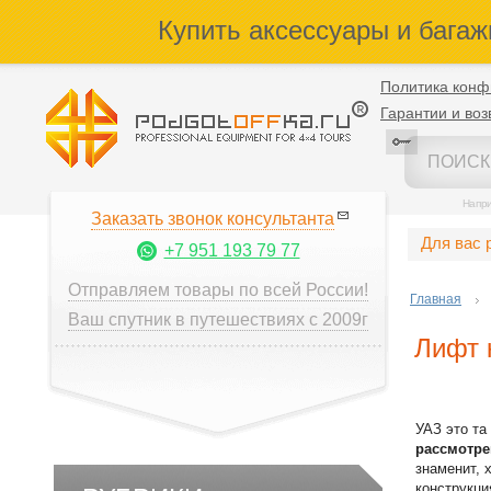
Купить аксессуары и багаж
Политика конф
Гарантии и воз
Напр
Заказать звонок консультанта
Для вас 
+7 951 193 79 77
Отправляем товары по всей России!
Главная
Ваш спутник в путешествиях с 2009г
Лифт 
УАЗ это та
рассмотр
знаменит, 
конструкци