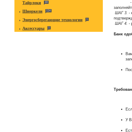
- если в
Тайрлоки
18
заполняйт
Шноркели
124
ШАГ 3.
- 
подтверж
Энергосберегающие технологии
1
ШАГ 4.
- 
Аксессуары
1
Банк одо
Вам
зап
Пос
Требован
Есл
У В
Ест