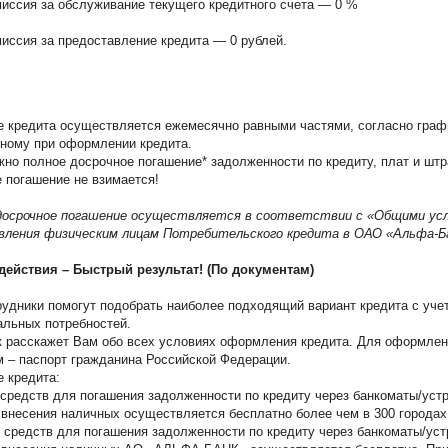
иссия за обслуживание текущего кредитного счета — 0 %
иссия за предоставление кредита — 0 рублей.
 кредита осуществляется ежемесячно равными частями, согласно граф
ному при оформлении кредита.
 полное досрочное погашение* задолженности по кредиту, плат и штр
 погашение не взимается!
 досрочное погашение осуществляется в соответствии с «Общими ус
вления физическим лицам Потребительского кредита в ОАО «Альфа-Б
действия – Быстрый результат! (По документам)
удники помогут подобрать наиболее подходящий вариант кредита с уч
льных потребностей.
 расскажет Вам обо всех условиях оформления кредита. Для оформлен
 – паспорт гражданина Российской Федерации.
 кредита:
средств для погашения задолженности по кредиту через банкоматы/устр
внесения наличных осуществляется бесплатно более чем в 300 городах
 средств для погашения задолженности по кредиту через банкоматы/уст