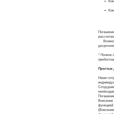
Ком
Ком
Погашение
рассчитан
Возможно
досрочное
* Полное
предоста
Простые 
Наши сотр
индивидуа
Сотрудник
необходим
Погашение
Внесение 
функцией 
(Внесение