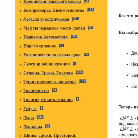
Кронштейн Запасного Колеса
28
Компрессоры, Пневмосистемы
134
Как это р
Лебедка электрическая
351
Муфты переднего моста (хабы)
93
Вы выбра
Подвеска Автомобиля
508
Пороги силовые
71
Доб
Расширители колесных арок
84
Сувенирная продукция
3
На
Стропы, Тросы, Такелаж
396
Зап
Туристическое снаряжение
184
Зат
Трансмиссия
89
Транспортные компании
1
Теперь в
Услуги
1
Фара
631
ШАГ 1.
- 
подписани
Фаркопы
69
ШАГ 2.
- 
телефону
Шины, Диски, Проставки,