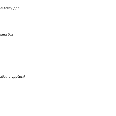
ультанту для
дита без
выбрать удобный