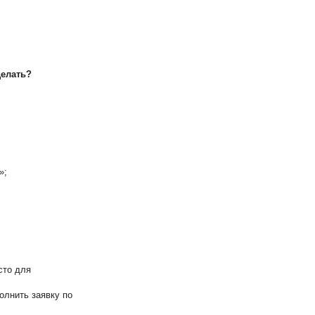
делать?
»;
сто для
олнить заявку по