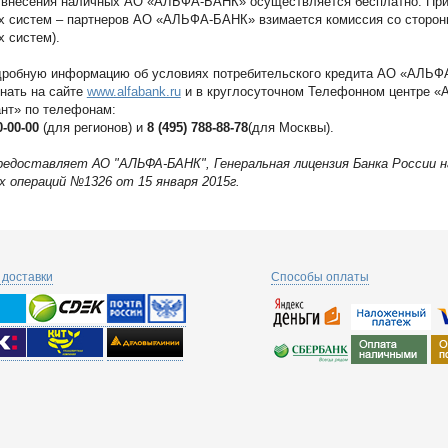
 внесения наличных АО «АЛЬФА-БАНК» осуществляется бесплатно. При
х систем – партнеров АО «АЛЬФА-БАНК» взимается комиссия со сторон
 систем).
дробную информацию об условиях потребительского кредита АО «АЛЬ
нать на сайте
www.alfabank.ru
и в круглосуточном Телефонном центре «
нт» по телефонам:
0-00-00
(для регионов) и
8 (495) 788-88-78
(для Москвы).
редоставляет АО "АЛЬФА-БАНК", Генеральная лицензия Банка России 
х операций №1326 от 15 января 2015г.
доставки
Способы оплаты