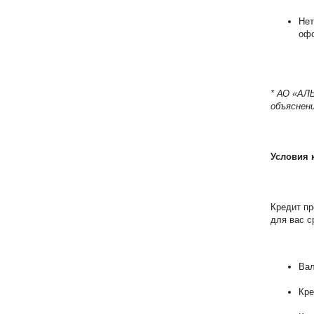
Нет
офо
* АО «АЛ
объяснени
Условия 
Кредит пр
для вас с
Вал
Кре