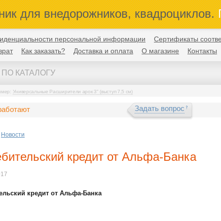
ник для внедорожников, квадроциклов.
П
иденциальности персональной информации
Сертификаты соотве
врат
Как заказать?
Доставка и оплата
О магазине
Контакты
имер:
Универсальные Расширители арок 3" (выступ 7,5 см)
Задать вопрос
работают
Новости
бительский кредит от Альфа-Банка
017
ельский кредит от Альфа-Банка