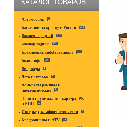
КАТАЛОГ ТОВАРОВ
Автомобиль
1
Багажник на крышу в России
234
Бампер передний
447
Бампер задний
367
Блокировка дифференциала
111
Боди лифт
130
Вездеходы
1
Детали кузова
27
Домкраты реечные и
пневматические
64
Защиты рулевых тяг, картера, РК
и КПП
67
Интерьер, комфорт, отопители
7
Квадроциклы и ATV
35