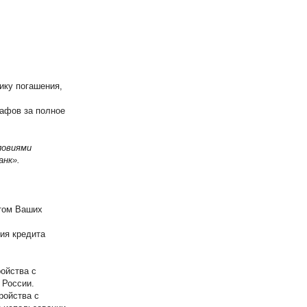
ику погашения,
афов за полное
ловиями
анк».
етом Ваших
ия кредита
ойства с
 России.
ройства с