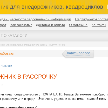
ник для внедорожников, квадроциклов.
П
иденциальности персональной информации
Сертификаты соотве
врат
Как заказать?
Доставка и оплата
О магазине
Контакты
имер:
Универсальные Расширители арок 3" (выступ 7,5 см)
Задать вопрос
работают
Новости
ЖНИК В РАССРОЧКУ
019
ин начал сотрудничество с ПОЧТА БАНК. Теперь Вы можете приобрест
в рассрочку или в кредит. Это очень удобно и не занимает более 5 минут
мить кредит/рассрочку*: