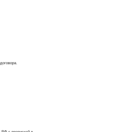
договора.
 РФ с пропиской в