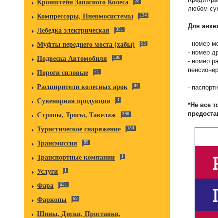
Кронштейн Запасного Колеса
28
любом су
Компрессоры, Пневмосистемы
134
Для анке
Лебедка электрическая
351
- номер м
Муфты переднего моста (хабы)
93
- номер д
Подвеска Автомобиля
508
- номер р
пенсионер
Пороги силовые
71
Расширители колесных арок
84
- паспорт
Сувенирная продукция
3
*Не все 
предоста
Стропы, Тросы, Такелаж
396
Туристическое снаряжение
184
Трансмиссия
89
Транспортные компании
1
Услуги
1
Фара
631
Фаркопы
69
Шины, Диски, Проставки,