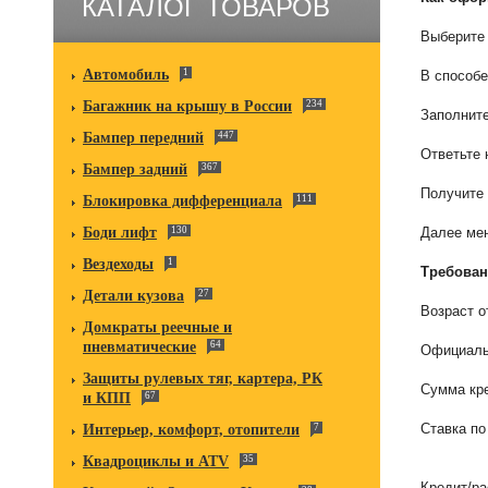
КАТАЛОГ ТОВАРОВ
Выберите 
Автомобиль
1
В способе
Багажник на крышу в России
234
Заполните
Бампер передний
447
Ответьте 
Бампер задний
367
Получите 
Блокировка дифференциала
111
Боди лифт
130
Далее мен
Вездеходы
1
Требован
Детали кузова
27
Возраст о
Домкраты реечные и
пневматические
64
Официаль
Защиты рулевых тяг, картера, РК
Сумма кре
и КПП
67
Ставка по
Интерьер, комфорт, отопители
7
Квадроциклы и ATV
35
Кредит/ра