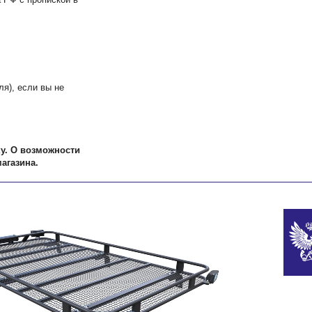
я), если вы не
ку. О возможности
агазина.