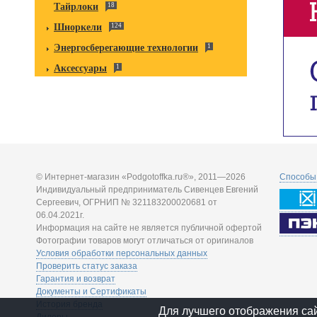
Тайрлоки
18
Шноркели
124
Энергосберегающие технологии
1
Аксессуары
1
© Интернет-магазин «Podgotoffka.ru®», 2011—2026
Способы 
Индивидуальный предприниматель Сивенцев Евгений
Сергеевич, ОГРНИП № 321183200020681 от
06.04.2021г.
Информация на сайте не является публичной офертой
Фотографии товаров могут отличаться от оригиналов
Условия обработки персональных данных
Проверить статус заказа
Гарантия и возврат
Документы и Сертификаты
История бренда
Для лучшего отображения са