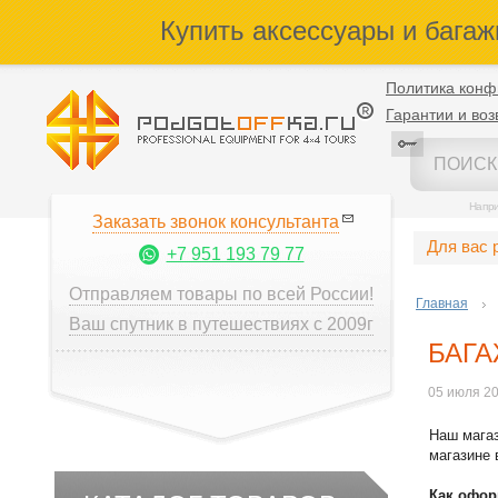
Купить аксессуары и багаж
Политика конф
Гарантии и воз
Напр
Заказать звонок консультанта
Для вас 
+7 951 193 79 77
Отправляем товары по всей России!
Главная
Ваш спутник в путешествиях с 2009г
БАГА
05 июля 2
Наш магаз
магазине 
Как офор