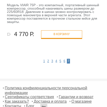
Модель VIAIR 75P - это компактный, портативный шинный
компрессор, способный накачивать шины размером до
225/60R18. Давление в шинах можно контролировать с
помощью манометра в верхней части агрегата. Этот
компрессор поставляется в прочном стальном кейсе для
защиты.
4 770 Р.
В КОРЗИНУ
1
2
3
4
5
6
7
Политика конфиденциальности персональной
информации
Сертификаты соответствия
Гарантии и возврат
Как заказать?
Доставка и оплата
О магазине
Контакты
Блог