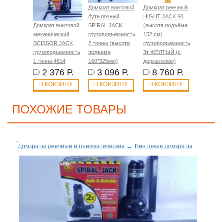
Домкрат винтовой
Домкрат реечный
бутылочный
HIGHT JACK 60
Домкрат винтовой
SPIRAL JACK
(высота подъёма
механический
грузоподъемность
152 см)
SCISSOR JACK
2 тонны (высота
грузоподъемность
грузоподъемность
подъема
3т ЖЕЛТЫЙ (с
1 тонна 4614
160*325мм)
держателем)
2 376 Р.
3 096 Р.
8 760 Р.
В КОРЗИНУ
В КОРЗИНУ
В КОРЗИНУ
ПОХОЖИЕ ТОВАРЫ
Домкраты реечные и пневматические
→
Винтовые домкраты