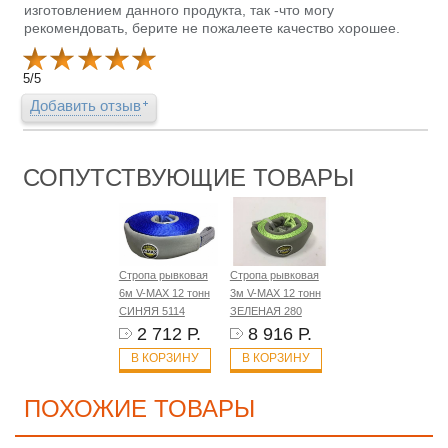
изготовлением данного продукта, так -что могу
рекомендовать, берите не пожалеете качество хорошее.
5
/
5
Добавить отзыв
СОПУТСТВУЮЩИЕ ТОВАРЫ
Стропа рывковая
Стропа рывковая
6м V-MAX 12 тонн
3м V-MAX 12 тонн
СИНЯЯ 5114
ЗЕЛЕНАЯ 280
2 712 Р.
8 916 Р.
В КОРЗИНУ
В КОРЗИНУ
ПОХОЖИЕ ТОВАРЫ