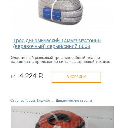
Трос динамический 14мм*9м*4тонны
(веревочный) серый/синий 6608
Эластичный рывковый трос, способный плавно
наращивать приложение силы к застрявшей технике.
4 224 Р.
В КОРЗИНУ
Стропы, Тросы, Такелаж
→
Динамические стропы