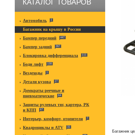
КАТАЛОГ ТОВАРОВ
Автомобиль
1
Багажник на крышу в России
Бампер передний
447
Бампер задний
367
Блокировка дифференциала
111
Боди лифт
130
Вездеходы
1
Детали кузова
27
Домкраты реечные и
пневматические
64
Защиты рулевых тяг, картера, РК
и КПП
67
Интерьер, комфорт, отопители
7
Квадроциклы и ATV
35
Багажник це