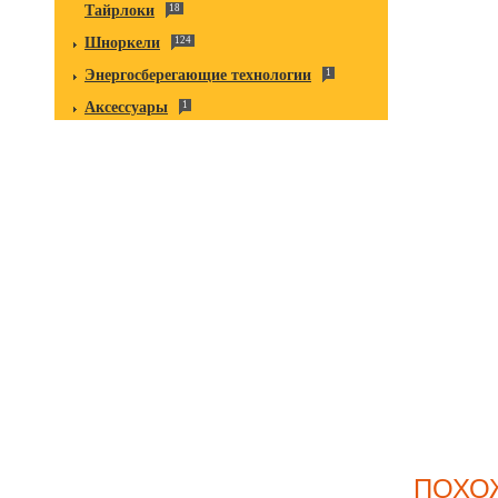
Тайрлоки
18
Шноркели
124
Энергосберегающие технологии
1
Аксессуары
1
ПОХО