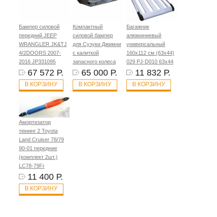
Бампер силовой
Компактный
Багажник
передний JEEP
силовой бампер
алюминиевый
WRANGLER JK&TJ
для Сузуки Джимни
универсальный
4/2DOORS 2007-
с калиткой
160x112 см (63x44)
2016 JP331095
запасного колеса
029 PJ-D010 63x44
67 572 Р.
65 000 Р.
11 832 Р.
В КОРЗИНУ
В КОРЗИНУ
В КОРЗИНУ
Амортизатор
тюнинг 2 Toyota
Land Cruiser 78/79
90-01 передние
(комплект 2шт.)
LC78-79Fr
11 400 Р.
В КОРЗИНУ