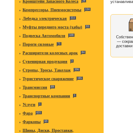
Кронштейн Запасного Колеса
28
устанавлива
Компрессоры, Пневмосистемы
134
Лебедка электрическая
351
Муфты переднего моста (хабы)
93
Подвеска Автомобиля
508
Собстве
— сокра
Пороги силовые
71
доставки
Расширители колесных арок
84
Сувенирная продукция
3
Стропы, Тросы, Такелаж
396
Туристическое снаряжение
185
Трансмиссия
89
Транспортные компании
1
Услуги
1
Фара
631
Фаркопы
69
Шины, Диски, Проставки,