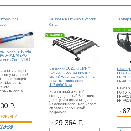
Автомобиля
→
Багажник на крышу в России
→
Бампер 
оры
Китай
В НАЛИЧИИ
В НАЛИЧИИ
ор тюнинг 2 Toyota
o 2WD/4WD/REVO
мплект 2шт.) VIGO
Багажник SUZUKI JIMNY
Бампер 
 амортизаторы
(алюминиево магниевый
FORD R
ны по уникальной
сплав) устанавливается на
FR-A613
и, позволяющей
штатные крепления
FR-A613
устойчивость
117x98x16 см
еского
Бампер 
ора к высоким
Компактный и легкий
FORD R
.
экспедиционный багажник
FR-A613
для Сузуки Джимни, сделан
FR-A613
00 Р.
из алюминиево - магниевого
сплава с порошковой
67
покраской.
 КОРЗИНУ
29 364 Р.
БРАННОЕ