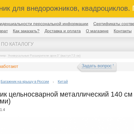
ник для внедорожников, квадроциклов.
П
иденциальности персональной информации
Сертификаты соотве
врат
Как заказать?
Доставка и оплата
О магазине
Контакты
имер:
Универсальные Расширители арок 3" (выступ 7,5 см)
Задать вопрос
работают
Багажник на крышу в России
Китай
ик цельносварной металлический 140 см 
ми)
1.4