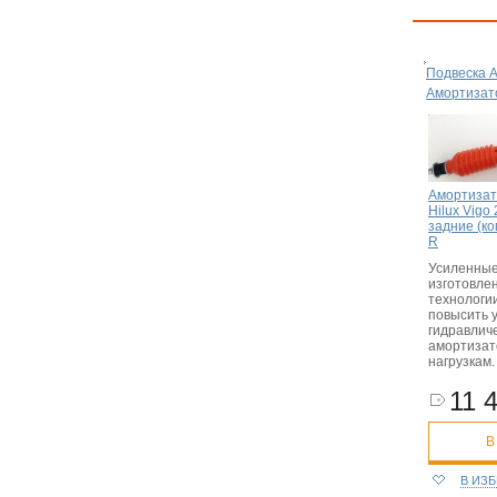
Подвеска 
Амортизат
Амортизат
Hilux Vig
задние (ко
R
Усиленные
изготовле
технологи
повысить 
гидравлич
амортизат
нагрузкам
11 4
В
В ИЗ