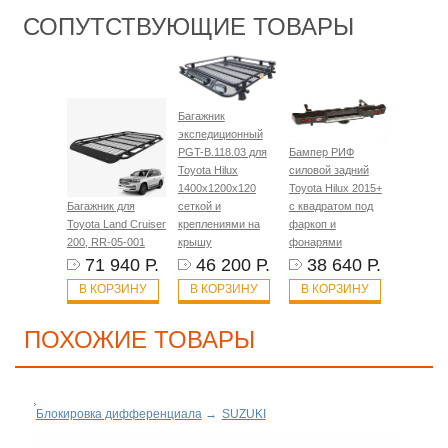
СОПУТСТВУЮЩИЕ ТОВАРЫ
Багажник
экспедиционный
PGT-B.118.03 для
Бампер РИФ
Toyota Hilux
силовой задний
1400х1200х120
Toyota Hilux 2015+
Багажник для
сеткой и
с квадратом под
Toyota Land Cruiser
креплениями на
фаркоп и
200, RR-05-001
крышу
фонарями
71 940 Р.
46 200 Р.
38 640 Р.
В КОРЗИНУ
В КОРЗИНУ
В КОРЗИНУ
ПОХОЖИЕ ТОВАРЫ
Блокировка дифференциала
→
SUZUKI