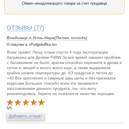
Обмен ненадлежащего товара за счет продавца
ОТЗЫВЫ
(77)
Владимир п.Усть-Нера(Полюс холода)
О покупке в «Podgotoffka.ru»
Всем привет. Пишу отзыв спустя 4 года эксплуатации
багажника для Делики Pd8W.За все время никаких проблем
с багажником не было, краска спокойно пережила и дрова и
сотни кг вещей и много всего еще, а также выдержала
крайне низкие температуры до -63 градусов и летом до
+40.Все крепления и сварные швы целы и без признаков
коррозии.Большое спасибо всем кто занимался
изготовлением данного продукта, так -что могу
рекомендовать, берите не пожалеете качество хорошее.
5
/
5
Добавить отзыв