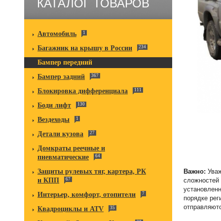
КАТАЛОГ ТОВАРОВ
Автомобиль
1
Багажник на крышу в России
234
Бампер передний
Бампер задний
367
Блокировка дифференциала
111
Боди лифт
130
Вездеходы
1
Детали кузова
27
Домкраты реечные и
пневматические
64
Важно:
Уваж
Защиты рулевых тяг, картера, РК
сложностей 
и КПП
67
установленн
Интерьер, комфорт, отопители
7
порядке рег
отправляютс
Квадроциклы и ATV
35