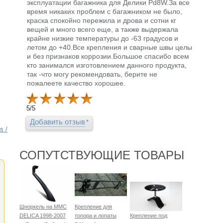
эксплуатации багажника для Делики Pd8W.За все
время никаких проблем с багажником не было,
краска спокойно пережила и дрова и сотни кг
вещей и много всего еще, а также выдержала
крайне низкие температуры до -63 градусов и
летом до +40.Все крепления и сварные швы целы
и без признаков коррозии.Большое спасибо всем
кто занимался изготовлением данного продукта,
так -что могу рекомендовать, берите не
пожалеете качество хорошее.
5
/
5
Добавить отзыв
s /
СОПУТСТВУЮЩИЕ ТОВАРЫ
Шноркель на MMC
Крепление для
DELICA 1998-2007
топора и лопаты
Крепление под