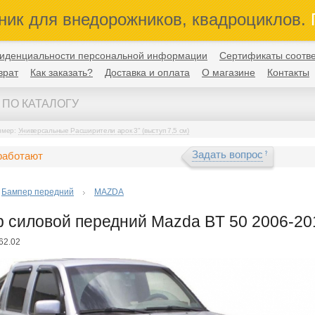
ник для внедорожников, квадроциклов.
П
иденциальности персональной информации
Сертификаты соотве
врат
Как заказать?
Доставка и оплата
О магазине
Контакты
имер:
Универсальные Расширители арок 3" (выступ 7,5 см)
Задать вопрос
работают
Бампер передний
MAZDA
 силовой передний Mazda BT 50 2006-201
62.02