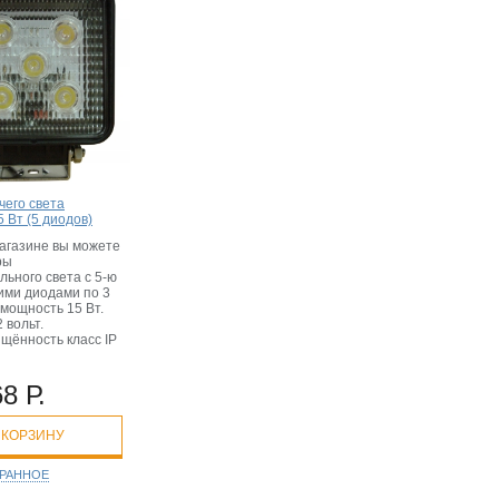
чего света
 Вт (5 диодов)
агазине вы можете
ры
ьного света с 5-ю
ими диодами по 3
мощность 15 Вт.
 вольт.
щённость класс IP
8 Р.
 КОРЗИНУ
БРАННОЕ