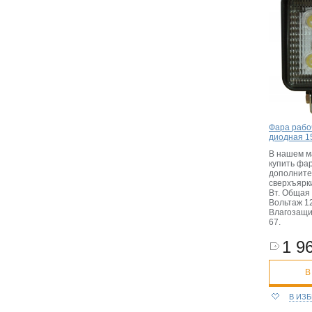
Фара рабо
диодная 15
В нашем м
купить фа
дополнител
сверхъярк
Вт. Общая 
Вольтаж 12
Влагозащи
67.
1 96
В
В ИЗ