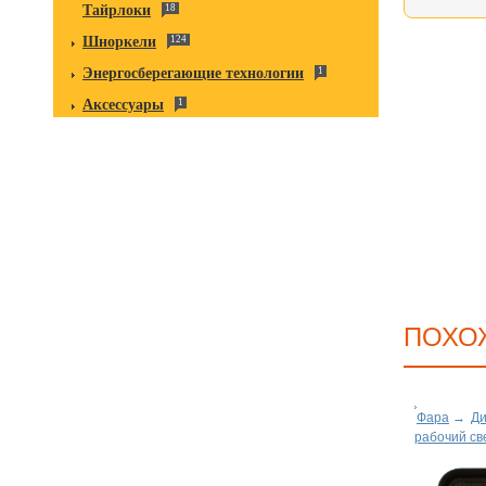
Тайрлоки
18
Шноркели
124
Энергосберегающие технологии
1
Аксессуары
1
ПОХО
Фара
→
Ди
рабочий св