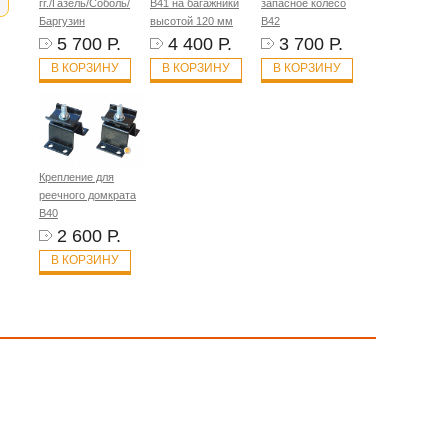
гг./Газель/Соболь/
B41 на багажники
запасное колесо
Баргузин
высотой 120 мм
B42
5 700 Р.
4 400 Р.
3 700 Р.
В КОРЗИНУ
В КОРЗИНУ
В КОРЗИНУ
Крепление для
реечного домкрата
B40
2 600 Р.
В КОРЗИНУ