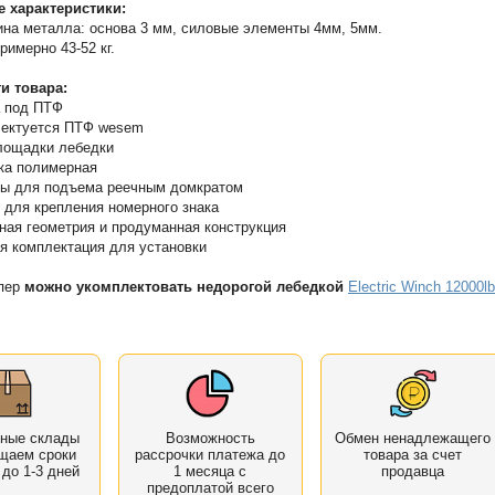
е характеристики:
на металла: основа 3 мм, силовые элементы 4мм, 5мм.
примерно 43-52 кг.
и товара:
 под ПТФ
лектуется ПТФ wesem
лощадки лебедки
ка полимерная
ы для подъема реечным домкратом
 для крепления номерного знака
ная геометрия и продуманная конструкция
я комплектация для установки
пер
можно укомплектовать недорогой лебедкой
Electric Winch 12000lb
нные склады
Возможность
Обмен ненадлежащего
щаем сроки
рассрочки платежа до
товара за счет
 до 1-3 дней
1 месяца с
продавца
предоплатой всего