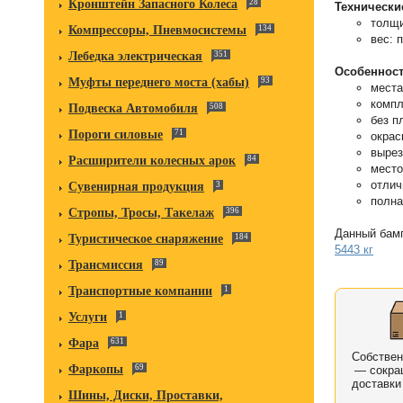
Кронштейн Запасного Колеса
28
Технически
толщи
Компрессоры, Пневмосистемы
134
вес: 
Лебедка электрическая
351
Особенност
Муфты переднего моста (хабы)
93
места
комп
Подвеска Автомобиля
508
без п
Пороги силовые
71
окрас
вырез
Расширители колесных арок
84
место
отлич
Сувенирная продукция
3
полна
Стропы, Тросы, Такелаж
396
Данный бам
Туристическое снаряжение
184
5443 кг
Трансмиссия
89
Транспортные компании
1
Услуги
1
Фара
631
Собстве
Фаркопы
69
— сокра
доставки
Шины, Диски, Проставки,