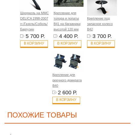
Шноркель на MMC
Крепление для
DELICA 1998-2007
топора и лопаты
Крепление под
гг./Газель/Соболь/
B41 на багажники
запасное колесо
Баргузин
высотой 120 мм
B42
5 700 Р.
4 400 Р.
3 700 Р.
В КОРЗИНУ
В КОРЗИНУ
В КОРЗИНУ
Крепление для
реечного домкрата
B40
2 600 Р.
В КОРЗИНУ
ПОХОЖИЕ ТОВАРЫ