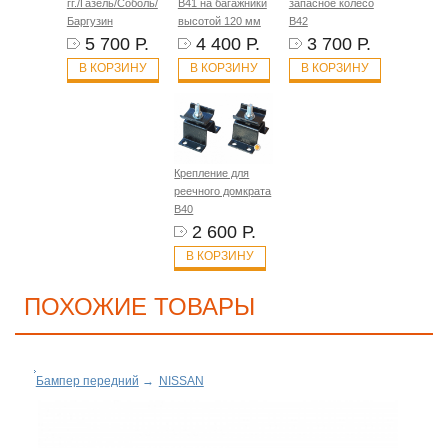
гг./Газель/Соболь/
B41 на багажники
запасное колесо
Баргузин
высотой 120 мм
B42
5 700 Р.
4 400 Р.
3 700 Р.
В КОРЗИНУ
В КОРЗИНУ
В КОРЗИНУ
Крепление для
реечного домкрата
B40
2 600 Р.
В КОРЗИНУ
ПОХОЖИЕ ТОВАРЫ
Бампер передний
→
NISSAN