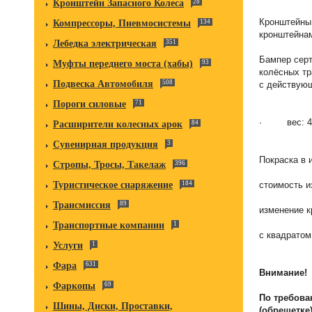
Кронштейн Запасного Колеса
28
Кронштейны 
Компрессоры, Пневмосистемы
134
кронштейнам
Лебедка электрическая
351
Бампер серт
Муфты переднего моста (хабы)
93
колёсных тр
Подвеска Автомобиля
508
с действую
Пороги силовые
71
· вес: 44
Расширители колесных арок
84
Сувенирная продукция
3
Покраска 
Стропы, Тросы, Такелаж
396
стоимост
Туристическое снаряжение
184
Трансмиссия
89
изменение
Транспортные компании
1
с квад
Услуги
1
Фара
631
Внимание!
Фаркопы
69
По требова
Шины, Диски, Проставки,
(обрешетке)