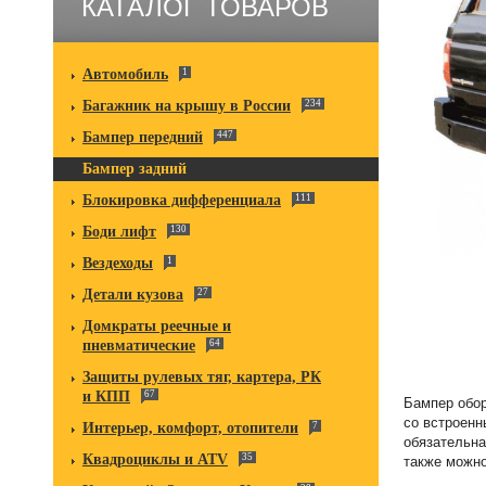
КАТАЛОГ ТОВАРОВ
Автомобиль
1
Багажник на крышу в России
234
Бампер передний
447
Бампер задний
Блокировка дифференциала
111
Боди лифт
130
Вездеходы
1
Детали кузова
27
Домкраты реечные и
пневматические
64
Защиты рулевых тяг, картера, РК
и КПП
67
Бампер обо
со встроенн
Интерьер, комфорт, отопители
7
обязательна
Квадроциклы и ATV
35
также можно