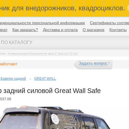
ник для внедорожников, квадроциклов.
П
иденциальности персональной информации
Сертификаты соотве
врат
Как заказать?
Доставка и оплата
О магазине
Контакты
имер:
Универсальные Расширители арок 3" (выступ 7,5 см)
Задать вопрос
работают
Бампер задний
GREAT WALL
 задний силовой Great Wall Safe
Z037.06