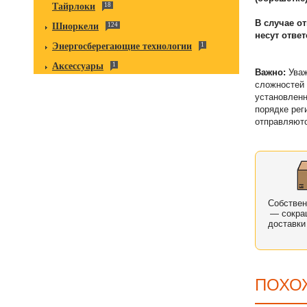
Тайрлоки
18
В случае о
Шноркели
124
несут отве
Энергосберегающие технологии
1
Аксессуары
1
Важно:
Уваж
сложностей 
установленн
порядке рег
отправляютс
Собстве
— сокра
доставки
ПОХО