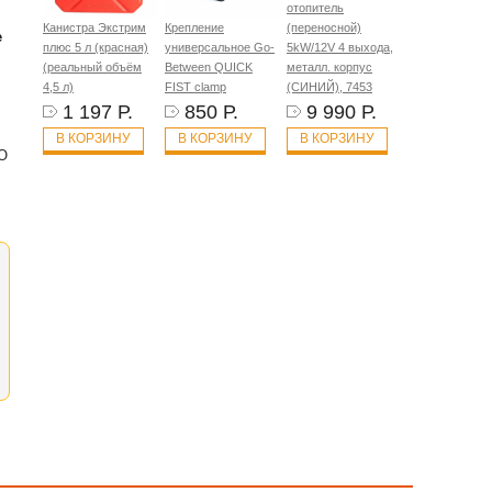
отопитель
Канистра Экстрим
Крепление
(переносной)
е
плюс 5 л (красная)
универсальное Go-
5kW/12V 4 выхода,
(реальный объём
Between QUICK
металл. корпус
4,5 л)
FIST clamp
(СИНИЙ), 7453
1 197 Р.
850 Р.
9 990 Р.
В КОРЗИНУ
В КОРЗИНУ
В КОРЗИНУ
«О