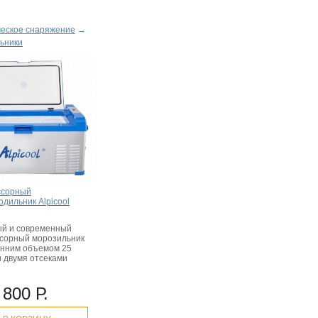
ческое снаряжение
→
ьники
ссорный
одильник Alpicool
й и современный
сорный морозильник
енним объемом 25
и двумя отсеками
!
 800 Р.