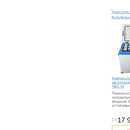
Туристиче
Холодильн
Компресс
автохолод
ABS-40
Переносно
холодильн
мощным, б
устойчивы
17 