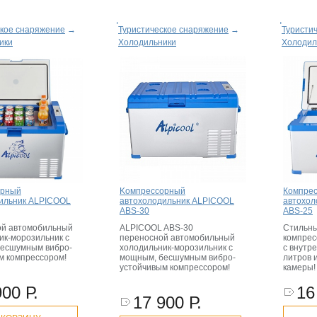
ское снаряжение
→
Туристическое снаряжение
→
Туристи
ики
Холодильники
Холодил
орный
Kомпрессорный
Компре
ильник ALPICOOL
автохолодильник ALPICOOL
автохол
ABS-30
ABS-25
й автомобильный
ALPICOOL ABS-30
Стильны
ик-морозильник с
переносной автомобильный
компрес
есшумным вибро-
холодильник-морозильник с
с внутр
м компрессором!
мощным, бесшумным вибро-
литров 
устойчивым компрессором!
камеры
900 Р.
16
17 900 Р.