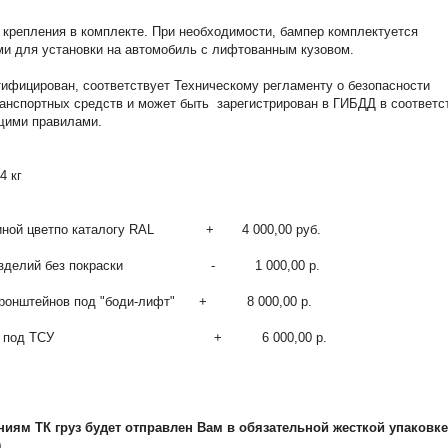
крепления в комплекте. При необходимости, бампер комплектуется
и для установки на автомобиль с лифтованным кузовом.
ифицирован, соответствует Техническому регламенту о безопасности
анспортных средств и может быть зарегистрирован в ГИБДД в соответс
щими правилами.
 кг
в иной цветпо каталогу RAL + 4 000,00 руб.
ь изделий без покраски - 1 000,00 р.
 кронштейнов под "боди-лифт" + 8 000,00 р.
ратом под ТСУ + 6 000,00 р.
ниям ТК груз будет отправлен Вам в обязательной жесткой упаковке
.