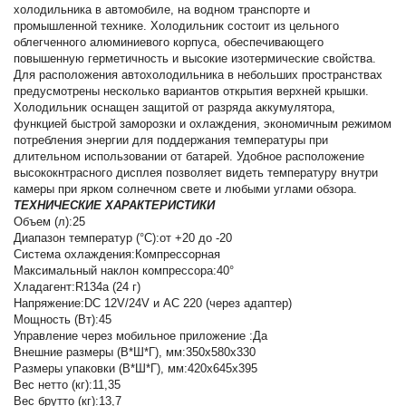
холодильника в автомобиле, на водном транспорте и
промышленной технике. Холодильник состоит из цельного
облегченного алюминиевого корпуса, обеспечивающего
повышенную герметичность и высокие изотермические свойства.
Для расположения автохолодильника в небольших пространствах
предусмотрены несколько вариантов открытия верхней крышки.
Холодильник оснащен защитой от разряда аккумулятора,
функцией быстрой заморозки и охлаждения, экономичным режимом
потребления энергии для поддержания температуры при
длительном использовании от батарей. Удобное расположение
высококнтрасного дисплея позволяет видеть температуру внутри
камеры при ярком солнечном свете и любыми углами обзора.
ТЕХНИЧЕСКИЕ ХАРАКТЕРИСТИКИ
Объем (л):25
Диапазон температур (°C):от +20 до -20
Система охлаждения:Компрессорная
Максимальный наклон компрессора:40°
Хладагент:R134a (24 г)
Напряжение:DC 12V/24V и AC 220 (через адаптер)
Мощность (Вт):45
Управление через мобильное приложение :Да
Внешние размеры (В*Ш*Г), мм:350х580х330
Размеры упаковки (В*Ш*Г), мм:420х645х395
Вес нетто (кг):11,35
Вес брутто (кг):13,7