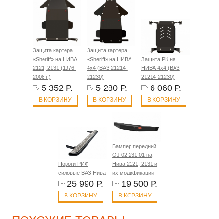
Защита картера
Защита картера
«Sheriff» на НИВА
«Sheriff» на НИВА
Защита РК на
2121, 2131 (1976-
4x4 (ВАЗ 21214-
НИВА 4x4 (ВАЗ
2008 г.)
21230)
21214-21230)
5 352 Р.
5 280 Р.
6 060 Р.
В КОРЗИНУ
В КОРЗИНУ
В КОРЗИНУ
Бампер передний
OJ 02.231.01 на
Пороги РИФ
Нива 2121, 2131 и
силовые ВАЗ Нива
их модификации
25 990 Р.
19 500 Р.
В КОРЗИНУ
В КОРЗИНУ