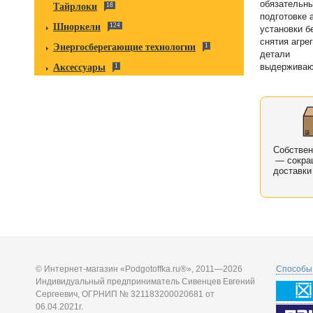
обязательны
Тайрлоки
18
подготовке 
Шноркели
124
установки б
снятия агре
Энергосберегающие технологии
1
детали
выдерживаю
Аксессуары
1
Собстве
— сокра
доставки
© Интернет-магазин «Podgotoffka.ru®», 2011—2026
Способы 
Индивидуальный предприниматель Сивенцев Евгений
Сергеевич, ОГРНИП № 321183200020681 от
06.04.2021г.