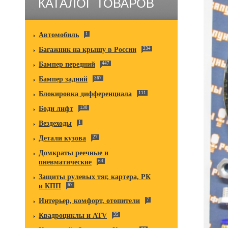
КАТАЛОГ ТОВАРОВ
Автомобиль
1
Багажник на крышу в России
234
Бампер передний
447
Бампер задний
367
Блокировка дифференциала
111
Боди лифт
130
Вездеходы
1
Детали кузова
27
Домкраты реечные и
пневматические
64
Защиты рулевых тяг, картера, РК
и КПП
67
Интерьер, комфорт, отопители
7
Квадроциклы и ATV
35