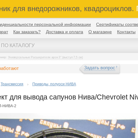
ник для внедорожников, квадроциклов.
П
иденциальности персональной информации
Сертификаты соотве
врат
Как заказать?
Доставка и оплата
О магазине
Контакты
имер:
Универсальные Расширители арок 3" (выступ 7,5 см)
Задать вопрос
работают
Трансмиссия
Приводы, полуоси НИВА
кт для вывода сапунов Нива/Chevrolet Ni
П-НИВА-2