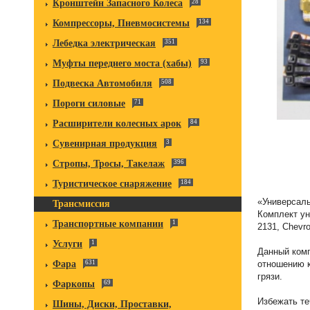
Кронштейн Запасного Колеса
28
Компрессоры, Пневмосистемы
134
Лебедка электрическая
351
Муфты переднего моста (хабы)
93
Подвеска Автомобиля
508
Пороги силовые
71
Расширители колесных арок
84
Сувенирная продукция
3
Стропы, Тросы, Такелаж
396
Туристическое снаряжение
184
«Универсал
Трансмиссия
Комплект ун
Транспортные компании
1
2131, Chevr
Услуги
1
Данный комп
отношению к
Фара
631
грязи.
Фаркопы
69
Избежать те
Шины, Диски, Проставки,