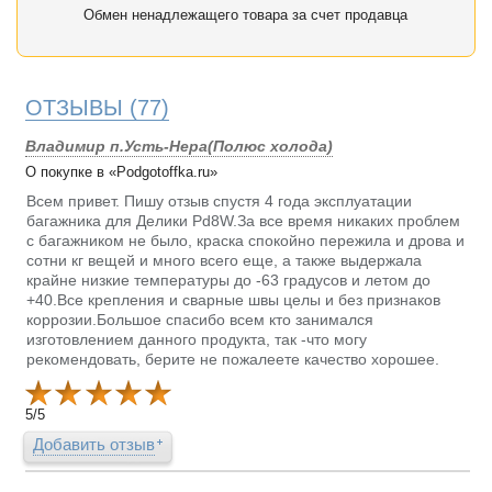
Обмен ненадлежащего товара за счет продавца
ОТЗЫВЫ
(77)
Владимир п.Усть-Нера(Полюс холода)
О покупке в «Podgotoffka.ru»
Всем привет. Пишу отзыв спустя 4 года эксплуатации
багажника для Делики Pd8W.За все время никаких проблем
с багажником не было, краска спокойно пережила и дрова и
сотни кг вещей и много всего еще, а также выдержала
крайне низкие температуры до -63 градусов и летом до
+40.Все крепления и сварные швы целы и без признаков
коррозии.Большое спасибо всем кто занимался
изготовлением данного продукта, так -что могу
рекомендовать, берите не пожалеете качество хорошее.
5
/
5
Добавить отзыв