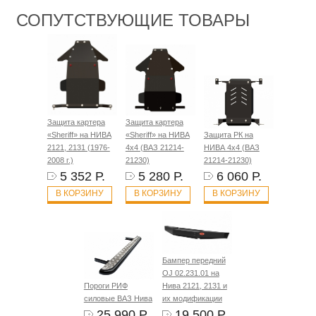
СОПУТСТВУЮЩИЕ ТОВАРЫ
Защита картера
Защита картера
«Sheriff» на НИВА
«Sheriff» на НИВА
Защита РК на
2121, 2131 (1976-
4x4 (ВАЗ 21214-
НИВА 4x4 (ВАЗ
2008 г.)
21230)
21214-21230)
5 352 Р.
5 280 Р.
6 060 Р.
В КОРЗИНУ
В КОРЗИНУ
В КОРЗИНУ
Бампер передний
OJ 02.231.01 на
Пороги РИФ
Нива 2121, 2131 и
силовые ВАЗ Нива
их модификации
25 990 Р.
19 500 Р.