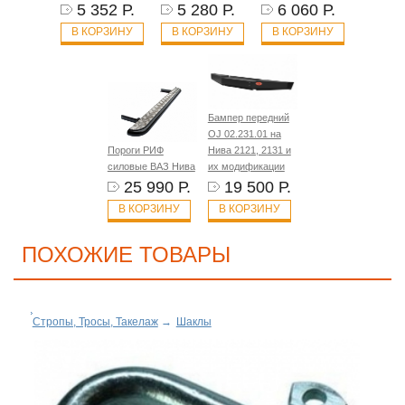
5 352 Р.
5 280 Р.
6 060 Р.
В КОРЗИНУ
В КОРЗИНУ
В КОРЗИНУ
Бампер передний
OJ 02.231.01 на
Пороги РИФ
Нива 2121, 2131 и
силовые ВАЗ Нива
их модификации
25 990 Р.
19 500 Р.
В КОРЗИНУ
В КОРЗИНУ
ПОХОЖИЕ ТОВАРЫ
Стропы, Тросы, Такелаж
→
Шаклы