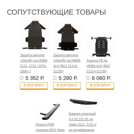
СОПУТСТВУЮЩИЕ ТОВАРЫ
Защита картера
Защита картера
«Sheriff» на НИВА
«Sheriff» на НИВА
Защита РК на
2121, 2131 (1976-
4x4 (ВАЗ 21214-
НИВА 4x4 (ВАЗ
2008 г.)
21230)
21214-21230)
5 352 Р.
5 280 Р.
6 060 Р.
В КОРЗИНУ
В КОРЗИНУ
В КОРЗИНУ
Бампер передний
OJ 02.231.01 на
Пороги РИФ
Нива 2121, 2131 и
силовые ВАЗ Нива
их модификации