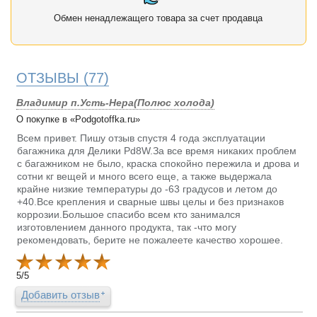
Обмен ненадлежащего товара за счет продавца
ОТЗЫВЫ
(77)
Владимир п.Усть-Нера(Полюс холода)
О покупке в «Podgotoffka.ru»
Всем привет. Пишу отзыв спустя 4 года эксплуатации
багажника для Делики Pd8W.За все время никаких проблем
с багажником не было, краска спокойно пережила и дрова и
сотни кг вещей и много всего еще, а также выдержала
крайне низкие температуры до -63 градусов и летом до
+40.Все крепления и сварные швы целы и без признаков
коррозии.Большое спасибо всем кто занимался
изготовлением данного продукта, так -что могу
рекомендовать, берите не пожалеете качество хорошее.
5
/
5
Добавить отзыв