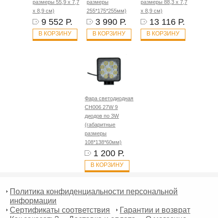
размеры 55,9 х 7,7
размеры
размеры 88,3 х 7,7
х 8,9 см)
255*175*255мм)
х 8,9 см)
9 552 Р.
3 990 Р.
13 116 Р.
В КОРЗИНУ
В КОРЗИНУ
В КОРЗИНУ
Фара светодиодная
CH006 27W 9
диодов по 3W
(габаритные
размеры
108*138*60мм)
1 200 Р.
В КОРЗИНУ
Политика конфиденциальности персональной
информации
Сертификаты соответствия
Гарантии и возврат