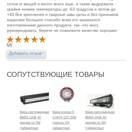
сотни кг вещей и много всего еще, а также выдержала
крайне низкие температуры до -63 градусов и летом до
+40.Все крепления и сварные швы целы и без признаков
коррозии.Большое спасибо всем кто занимался
изготовлением данного продукта, так -что могу
рекомендовать, берите не пожалеете качество хорошее.
5
/
5
Добавить отзыв
СОПУТСТВУЮЩИЕ ТОВАРЫ
Фара светодиодная
Фара ксенон 9
Фара светодиодная
BM03-120E 40
CH678 12V 35W
BM03-180E 60
диодов по 3W
(цоколь H3;
диодов по 3W
(габаритные
габаритные
(габаритные