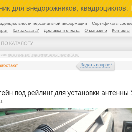
ник для внедорожников, квадроциклов.
П
иденциальности персональной информации
Сертификаты соотве
врат
Как заказать?
Доставка и оплата
О магазине
Контакты
имер:
Универсальные Расширители арок 3" (выступ 7,5 см)
Задать вопрос
работают
ейн под рейлинг для установки антенны 
.1