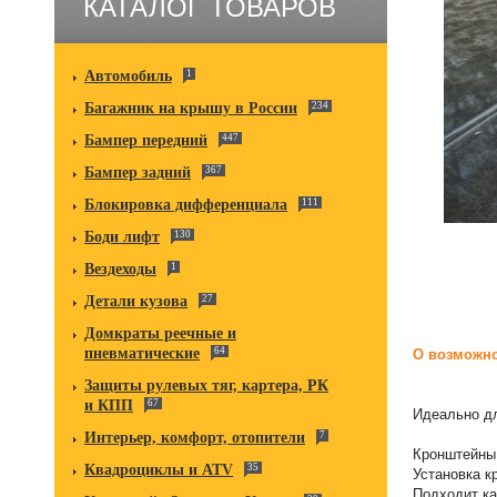
КАТАЛОГ ТОВАРОВ
Автомобиль
1
Багажник на крышу в России
234
Бампер передний
447
Бампер задний
367
Блокировка дифференциала
111
Боди лифт
130
Вездеходы
1
Детали кузова
27
Домкраты реечные и
пневматические
64
О возможно
Защиты рулевых тяг, картера, РК
и КПП
67
Идеально дл
Интерьер, комфорт, отопители
7
Кронштейны 
Квадроциклы и ATV
35
Установка к
Подходит ка