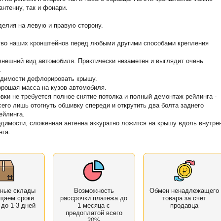
антенну, так и фонари.
елия на левую и правую сторону.
во наших кронштейнов перед любыми другими способами крепления
 внешний вид автомобиля. Практически незаметен и выглядит очень
.
одимости дефлорировать крышу.
орошая масса на кузов автомобиля.
овки не требуется полное снятие потолка и полный демонтаж рейлинга -
сего лишь отогнуть обшивку спереди и открутить два болта заднего
ейлинга.
одимости, сложенная антенна аккуратно ложится на крышу вдоль внутре
нга.
нные склады
Возможность
Обмен ненадлежащего
щаем сроки
рассрочки платежа до
товара за счет
 до 1-3 дней
1 месяца с
продавца
предоплатой всего
20%