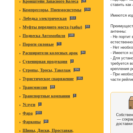
Кронштейн Запасного Колеса
28
ставить как 
Компрессоры, Пневмосистемы
134
Имеются изд
Лебедка электрическая
351
Преимущест
Муфты переднего моста (хабы)
93
антенны:
Подвеска Автомобиля
508
- Не портит
естественно
Пороги силовые
71
- Нет необх
- Имеется х
Расширители колесных арок
84
- Для устан
Сувенирная продукция
3
требуется в
крепления р
Стропы, Тросы, Такелаж
396
- При необх
Туристическое снаряжение
185
части рейли
Трансмиссия
89
Транспортные компании
1
Услуги
1
Фара
631
Собстве
— сокра
Фаркопы
69
доставки
Шины, Диски, Проставки,