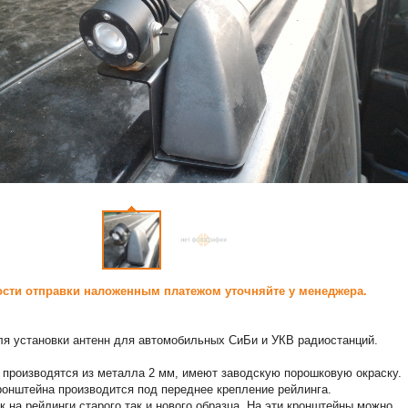
сти отправки наложенным платежом уточняйте у менеджера.
я установки антенн для автомобильных СиБи и УКВ радиостанций.
производятся из металла 2 мм, имеют заводскую порошковую окраску.
ронштейна производится под переднее крепление рейлинга.
к на рейлинги старого так и нового образца. На эти кронштейны можно