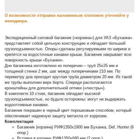
О возможности отправки наложенным платежом уточняйте у
менеджера.
Экспедиционный силовой багажник («корзина») для УАЗ «Буханка»
представляет собой цельную конструкцию и обладает большой
грузоподъемностью. Опоры сделаны регулируемыми по ширине и
крепятся на водосточные канавки крыши. Багажник накрывает всю
поверхность крыши «Буханки».
Дно багажника изготовлено из поперечин – труб 25х25 мм и
толщиной стенки 2 мм, шаг между поперечинами 210 мм. По
периметру дна проходит круглая труба диаметром 20 мм. Из такой
же трубы выполнен верх борта. Спереди располагаются
кронштейны для дополнительной оптики («люстры»).
В комплекте 10 стоек, багажник обладает высокой
грузоподъемностью, но будьте осторожны: могут не выдержать
водоотливные канавки.
Багажник покрашен в черный цвет порошковым способом, который
обеспечивает надежную защиту металла от коррозии.
Комплектация
Багажник (корзина) РИФ1350х1900 мм Буханка, Def, Hunter (6
опор.)
Вставка в корзину РИФ1350х680 мм (2 опор.)