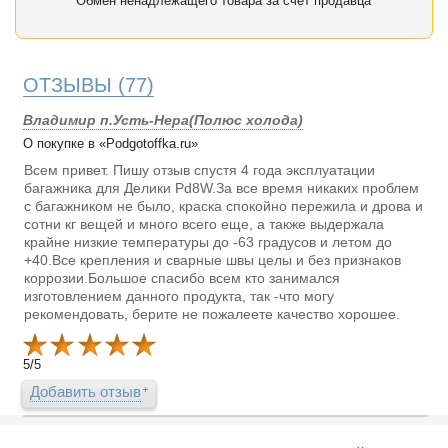
Обмен ненадлежащего товара за счет продавца
ОТЗЫВЫ
(77)
Владимир п.Усть-Нера(Полюс холода)
О покупке в «Podgotoffka.ru»
Всем привет. Пишу отзыв спустя 4 года эксплуатации
багажника для Делики Pd8W.За все время никаких проблем
с багажником не было, краска спокойно пережила и дрова и
сотни кг вещей и много всего еще, а также выдержала
крайне низкие температуры до -63 градусов и летом до
+40.Все крепления и сварные швы целы и без признаков
коррозии.Большое спасибо всем кто занимался
изготовлением данного продукта, так -что могу
рекомендовать, берите не пожалеете качество хорошее.
5
/
5
Добавить отзыв