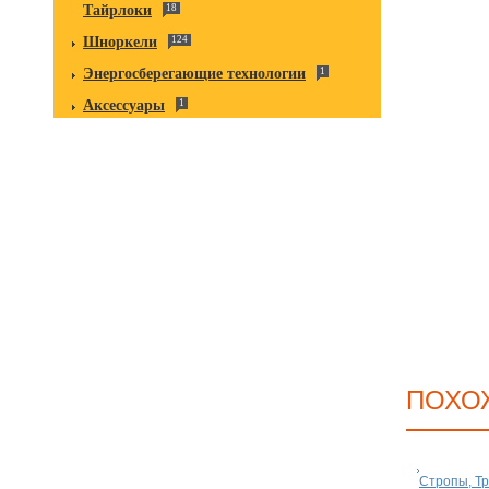
Тайрлоки
18
Шноркели
124
Энергосберегающие технологии
1
Аксессуары
1
ПОХО
Стропы, Тр