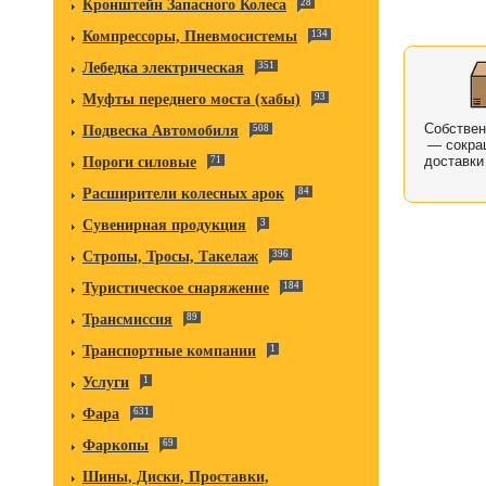
Кронштейн Запасного Колеса
28
Компрессоры, Пневмосистемы
134
Лебедка электрическая
351
Муфты переднего моста (хабы)
93
Собстве
Подвеска Автомобиля
508
— сокра
доставки
Пороги силовые
71
Расширители колесных арок
84
Сувенирная продукция
3
Стропы, Тросы, Такелаж
396
Туристическое снаряжение
184
Трансмиссия
89
Транспортные компании
1
Услуги
1
Фара
631
Фаркопы
69
Шины, Диски, Проставки,