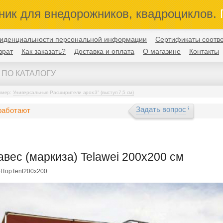
ник для внедорожников, квадроциклов.
П
иденциальности персональной информации
Сертификаты соотве
врат
Как заказать?
Доставка и оплата
О магазине
Контакты
имер:
Универсальные Расширители арок 3" (выступ 7,5 см)
Задать вопрос
работают
авес (маркиза) Telawei 200х200 см
ofTopTent200x200