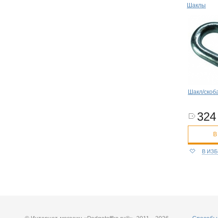
Шаклы
Шакл/скоба
324 
В
В ИЗ