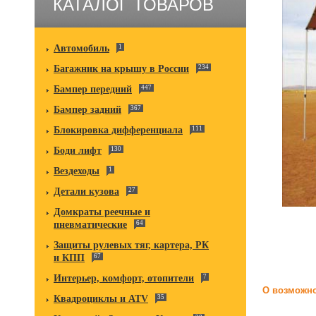
КАТАЛОГ ТОВАРОВ
Автомобиль
1
Багажник на крышу в России
234
Бампер передний
447
Бампер задний
367
Блокировка дифференциала
111
Боди лифт
130
Вездеходы
1
Детали кузова
27
Домкраты реечные и
пневматические
64
Защиты рулевых тяг, картера, РК
и КПП
67
Интерьер, комфорт, отопители
7
О возможно
Квадроциклы и ATV
35