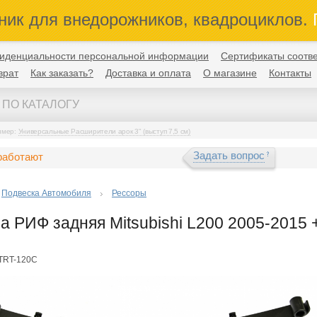
ник для внедорожников, квадроциклов.
П
иденциальности персональной информации
Сертификаты соотве
врат
Как заказать?
Доставка и оплата
О магазине
Контакты
имер:
Универсальные Расширители арок 3" (выступ 7,5 см)
Задать вопрос
работают
Подвеска Автомобиля
Рессоры
а РИФ задняя Mitsubishi L200 2005-2015 +
FTRT-120C