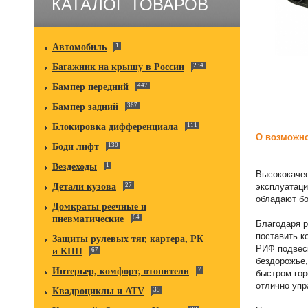
КАТАЛОГ ТОВАРОВ
Автомобиль
1
Багажник на крышу в России
234
Бампер передний
447
Бампер задний
367
Блокировка дифференциала
111
О возможно
Боди лифт
130
Вездеходы
1
Высококаче
Детали кузова
27
эксплуатаци
обладают б
Домкраты реечные и
пневматические
64
Благодаря р
поставить к
Защиты рулевых тяг, картера, РК
РИФ подвес
и КПП
67
бездорожье,
Интерьер, комфорт, отопители
7
быстром гор
отлично упр
Квадроциклы и ATV
35