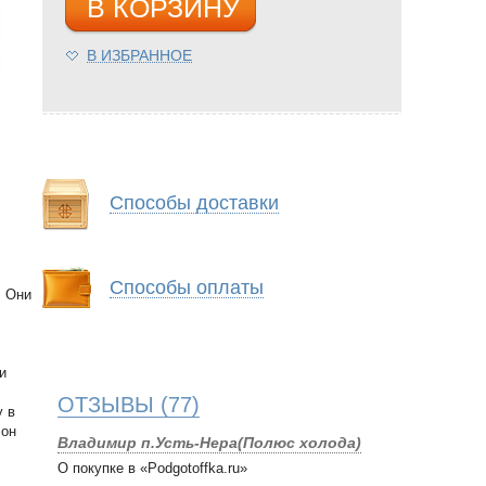
В КОРЗИНУ
В ИЗБРАННОЕ
Способы доставки
Способы оплаты
. Они
и
ОТЗЫВЫ
(77)
у в
 он
Владимир п.Усть-Нера(Полюс холода)
О покупке в «Podgotoffka.ru»