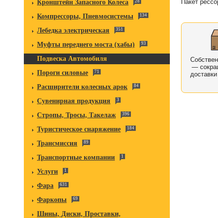
Пакет рессо
Кронштейн Запасного Колеса
28
Компрессоры, Пневмосистемы
134
Лебедка электрическая
351
Муфты переднего моста (хабы)
93
Подвеска Автомобиля
Собстве
— сокра
Пороги силовые
71
доставки
Расширители колесных арок
84
Сувенирная продукция
3
Стропы, Тросы, Такелаж
396
Туристическое снаряжение
184
Трансмиссия
89
Транспортные компании
1
Услуги
1
Фара
631
Фаркопы
69
Шины, Диски, Проставки,