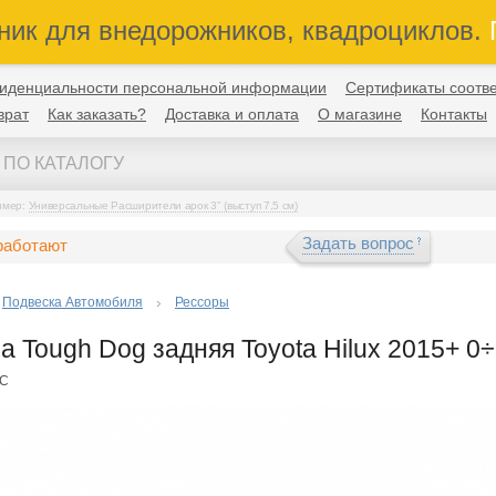
ник для внедорожников, квадроциклов.
П
иденциальности персональной информации
Сертификаты соотве
врат
Как заказать?
Доставка и оплата
О магазине
Контакты
имер:
Универсальные Расширители арок 3" (выступ 7,5 см)
Задать вопрос
работают
Подвеска Автомобиля
Рессоры
а Tough Dog задняя Toyota Hilux 2015+ 0÷
1C