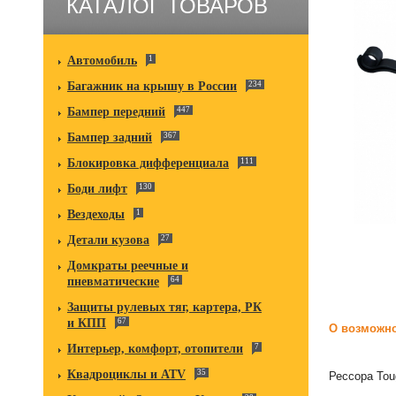
КАТАЛОГ ТОВАРОВ
Автомобиль
1
Багажник на крышу в России
234
Бампер передний
447
Бампер задний
367
Блокировка дифференциала
111
Боди лифт
130
Вездеходы
1
Детали кузова
27
Домкраты реечные и
пневматические
64
Защиты рулевых тяг, картера, РК
и КПП
67
О возможно
Интерьер, комфорт, отопители
7
Квадроциклы и ATV
35
Рессора Tou