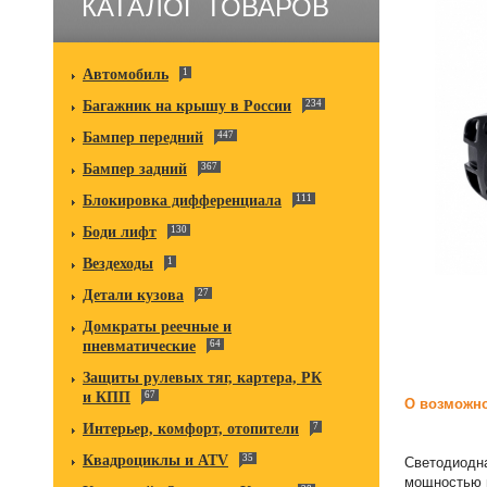
КАТАЛОГ ТОВАРОВ
Автомобиль
1
Багажник на крышу в России
234
Бампер передний
447
Бампер задний
367
Блокировка дифференциала
111
Боди лифт
130
Вездеходы
1
Детали кузова
27
Домкраты реечные и
пневматические
64
Защиты рулевых тяг, картера, РК
и КПП
67
О возможно
Интерьер, комфорт, отопители
7
Квадроциклы и ATV
35
Светодиодна
мощностью в