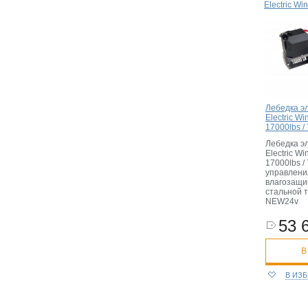
Electric W
Лебедка э
Electric W
17000lbs / 
Лебедка э
Electric W
17000lbs / 
управлени
влагозащи
стальной 
NEW24v
53 
В
В ИЗ