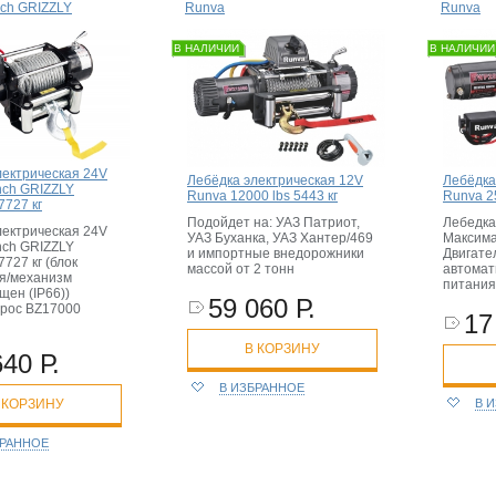
inch GRIZZLY
Runva
Runva
В НАЛИЧИИ
В НАЛИЧИИ
лектрическая 24V
Лебёдка электрическая 12V
Лебёдка
inch GRIZZLY
Runva 12000 lbs 5443 кг
Runva 25
7727 кг
Подойдет на: УАЗ Патриот,
Лебедка
лектрическая 24V
УАЗ Буханка, УАЗ Хантер/469
Максима
inch GRIZZLY
и импортные внедорожники
Двигател
7727 кг (блок
массой от 2 тонн
автомат
я/механизм
питания 
щен (IP66))
59 060 Р.
трос BZ17000
17
В КОРЗИНУ
640 Р.
В ИЗБРАННОЕ
В 
 КОРЗИНУ
БРАННОЕ