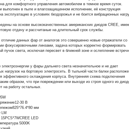
на для комфортного управления автомобилем в темное время суток.
и выполнен в пыле и влагозащищенном исполнении, её конструкция
на эксплуатацию в условиях бездорожья и не боится вибрационных нагру
ведены на основе высококачественных американских диодов CREE, им
товую отдачу и рассчитаные на длительный срок службы.
 отличие данных фар от аналогов это совершенно новые отражатели со
ми фокусировочными линзами, задача которых корректно формировать
й пучок света, исключая пересвет в ближней зоне и ослепление встреч
 электроэнергии у фары дальнего света незначительное и не дает
х нагрузок на бортовую электросеть. В тыльной части балки расположе
я эффективного охлаждения корпуса. Внутренняя схема подключения
аким образом, что при повреждении или выходе из строя одного из диод
ет на работу остальных.
05W
ряжение12-30 В
епежом825*76.4*80 мм
0 LM
ы 15PCS*7WCREE LED
емпература 5000K
 узкий