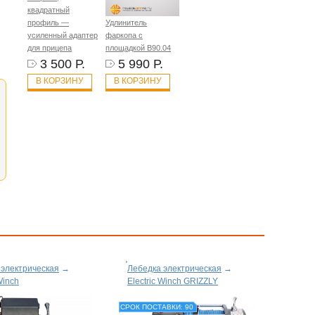
квадратный
профиль —
Удлинитель
усиленный адаптер
фаркопа с
для прицепа
площадкой B90.04
3 500 Р.
5 990 Р.
В КОРЗИНУ
В КОРЗИНУ
 электрическая
→
Лебедка электрическая
→
Winch
Electric Winch GRIZZLY
СРОК ПОСТАВКИ: 90