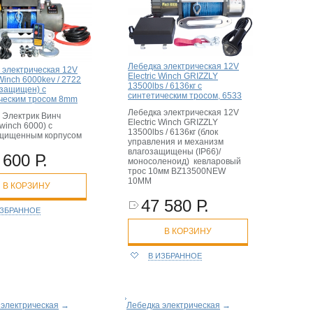
Лебедка электрическая 12V
 электрическая 12V
Electric Winch GRIZZLY
 Winch 6000kev / 2722
13500lbs / 6136кг с
озащищен) с
синтетическим тросом, 6533
ческим тросом 8mm
Лебедка электрическая 12V
 Электрик Винч
Electric Winch GRIZZLY
c winch 6000) с
13500lbs / 6136кг (блок
ащищенным корпусом
управления и механизм
влагозащищены (IP66)/
 600 Р.
моносоленоид) кевларовый
трос 10мм BZ13500NEW
10MM
В КОРЗИНУ
47 580 Р.
ИЗБРАННОЕ
В КОРЗИНУ
В ИЗБРАННОЕ
 электрическая
→
Лебедка электрическая
→