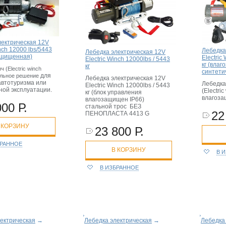
лектрическая 12V
inch 12000 lbs/5443
Лебедка
Лебедка электрическая 12V
защищенная)
Electric
Electric Winch 12000lbs / 5443
кг (влаг
кг
 (Electric winch
синтети
для
альное решение
Лебедка электрическая 12V
автотуризма или
Лебедка
Electric Winch 12000lbs / 5443
ной эксплуатации.
(Electri
кг (блок управления
влагоз
влагозащищен IP66)
000 Р.
стальной трос БЕЗ
22
ПЕНОПЛАСТА 4413 G
 КОРЗИНУ
23 800 Р.
БРАННОЕ
В КОРЗИНУ
В 
В ИЗБРАННОЕ
ектрическая
→
Лебедка электрическая
→
Лебедка