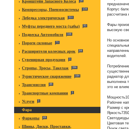
Кронштейн Запасного Колеса
28
предназначе
Корпус балк
Компрессоры, Пневмосистемы
134
рассчитана 
Лебедка электрическая
351
Фары произ
Муфты переднего моста (хабы)
93
высокую све
Подвеска Автомобиля
508
Но основное
Пороги силовые
71
специальны
направленны
Расширители колесных арок
84
водителей.
Сувенирная продукция
3
Потребление
Стропы, Тросы, Такелаж
396
существенны
Туристическое снаряжение
184
радиатор дл
выполнена т
Трансмиссия
89
это не влия
Транспортные компании
1
Мощность1
Услуги
1
Рабочее нап
Размер с кр
Фара
Яркость735
Светодиод
Фаркопы
69
Цветовая т
Шины, Диски, Проставки,
Пучок света