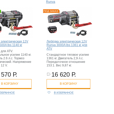
Runva
ПОД ЗАКАЗ
 электрическая 12V
Лебёдка электрическая 12V
00A lbs 1140 кг
Runva 3000A lbs 1361 кг для
ATV
 для ATV.
льное усилие 1140 кг.
Стандартное тяговое усилие
ь 2.6 л.с. Тормоз
1361 кг. Двигатель 2,9 л.с.
ический. Напряжение
Передаточное отношение
12 V.
153:1. Вес 9,87 кг.
 570 Р.
16 620 Р.
В КОРЗИНУ
В КОРЗИНУ
ИЗБРАННОЕ
В ИЗБРАННОЕ