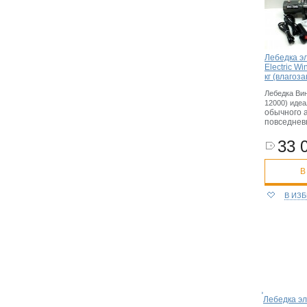
Лебедка э
Electric W
кг (влаго
Лебедка Винч
12000) иде
обычного 
повседнев
33 
В
В ИЗ
Лебедка эл