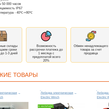
 50 000 часов
ицаемость IP67
мпература - 40℃-+80℃
нные склады
Возможность
Обмен ненадлежащего
щаем сроки
рассрочки платежа до
товара за счет
 до 1-3 дней
1 месяца с
продавца
предоплатой всего
20%
ЖИЕ ТОВАРЫ
ектрическая
→
Лебедка электрическая
→
Лебедка
nch
Electric Winch
Electric 
В НАЛИЧИИ