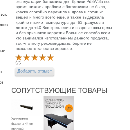
эксплуатации багажника для Делики Pd8W.За все
время никаких проблем с багажником не было,
краска спокойно пережила и дрова и сотни кг
зок.
вещей и много всего еще, а также выдержала
крайне низкие температуры до -63 градусов и
еющих
летом до +40.Все крепления и сварные швы целы
и без признаков коррозии.Большое спасибо всем
кто занимался изготовлением данного продукта,
так -что могу рекомендовать, берите не
пожалеете качество хорошее.
ных
5
/
5
Добавить отзыв
н
ов
СОПУТСТВУЮЩИЕ ТОВАРЫ
Удлинитель
фаркопа 44 см,
вварной,