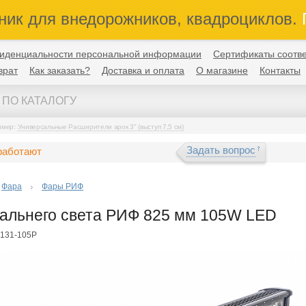
ник для внедорожников, квадроциклов.
П
иденциальности персональной информации
Сертификаты соотве
врат
Как заказать?
Доставка и оплата
О магазине
Контакты
имер:
Универсальные Расширители арок 3" (выступ 7,5 см)
Задать вопрос
работают
Фара
Фары РИФ
альнего света РИФ 825 мм 105W LED
-131-105P