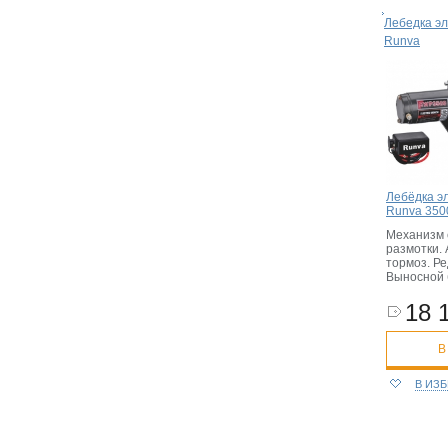
Лебедка эл
Runva
Лебёдка э
Runva 3500
Механизм 
размотки.
тормоз. Ре
Выносной 
18 
В
В ИЗ