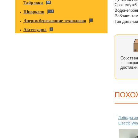
Тайрлоки
18
Срок службы
Водонепрон
Шноркели
124
Рабочая те
Энергосберегающие технологии
1
Тип дальний
Аксессуары
1
Собстве
— сокра
доставки
ПОХО
Лебедка эл
Electric Wi