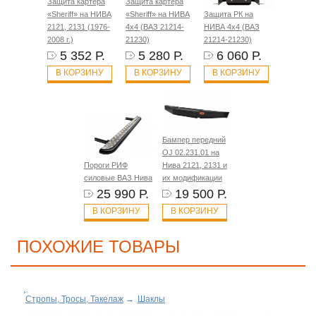
Защита картера
Защита картера
«Sheriff» на НИВА
«Sheriff» на НИВА
Защита РК на
2121, 2131 (1976-
4x4 (ВАЗ 21214-
НИВА 4x4 (ВАЗ
2008 г.)
21230)
21214-21230)
5 352 Р.
5 280 Р.
6 060 Р.
В КОРЗИНУ
В КОРЗИНУ
В КОРЗИНУ
Бампер передний
OJ 02.231.01 на
Пороги РИФ
Нива 2121, 2131 и
силовые ВАЗ Нива
их модификации
25 990 Р.
19 500 Р.
В КОРЗИНУ
В КОРЗИНУ
ПОХОЖИЕ ТОВАРЫ
Стропы, Тросы, Такелаж
→
Шаклы