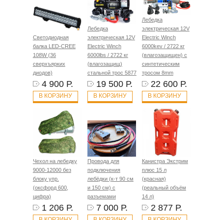
Лебедка
Лебедка
электрическая 12V
Светодиодная
электрическая 12V
Electric Winch
балка LED-CREE
Electric Winch
6000kev / 2722 кг
108W (36
6000lbs / 2722 кг
(влагозащищен) с
сверхъярких
(влагозащищ)
синтетическим
диодов)
стальной трос 5877
тросом 8mm
4 900 Р.
19 500 Р.
22 600 Р.
В КОРЗИНУ
В КОРЗИНУ
В КОРЗИНУ
Чехол на лебедку
Провода для
Канистра Экстрим
9000-12000 без
подключения
плюс 15 л
блоку упр.
лебёдки (к-т 90 см
(красная)
(оксфорд 600,
и 150 см) с
(реальный объём
цифра)
разъемами
14 л)
1 206 Р.
7 000 Р.
2 877 Р.
В КОРЗИНУ
В КОРЗИНУ
В КОРЗИНУ