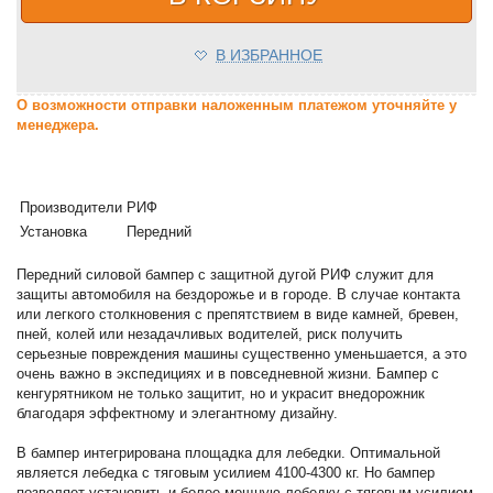
В ИЗБРАННОЕ
О возможности отправки наложенным платежом уточняйте у
менеджера.
Производители
РИФ
Установка
Передний
Передний силовой бампер с защитной дугой РИФ служит для
защиты автомобиля на бездорожье и в городе. В случае контакта
или легкого столкновения с препятствием в виде камней, бревен,
пней, колей или незадачливых водителей, риск получить
серьезные повреждения машины существенно уменьшается, а это
очень важно в экспедициях и в повседневной жизни. Бампер с
кенгурятником не только защитит, но и украсит внедорожник
благодаря эффектному и элегантному дизайну.
В бампер интегрирована площадка для лебедки. Оптимальной
является лебедка с тяговым усилием 4100-4300 кг. Но бампер
позволяет установить и более мощную лебедку с тяговым усилием