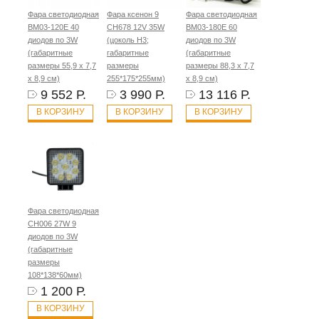
Фара светодиодная
Фара ксенон 9
Фара светодиодная
BM03-120E 40
CH678 12V 35W
BM03-180E 60
диодов по 3W
(цоколь H3;
диодов по 3W
(габаритные
габаритные
(габаритные
размеры 55,9 х 7,7
размеры
размеры 88,3 х 7,7
х 8,9 см)
255*175*255мм)
х 8,9 см)
9 552 Р.
3 990 Р.
13 116 Р.
В КОРЗИНУ
В КОРЗИНУ
В КОРЗИНУ
Фара светодиодная
CH006 27W 9
диодов по 3W
(габаритные
размеры
108*138*60мм)
1 200 Р.
В КОРЗИНУ