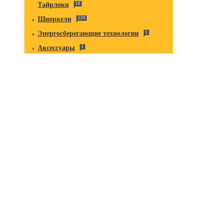
Тайрлоки
18
Шноркели
124
Энергосберегающие технологии
1
Аксессуары
1