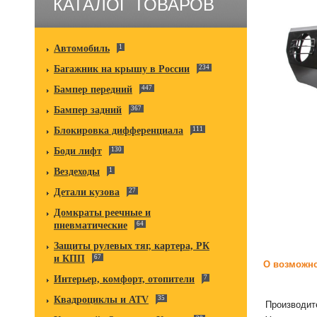
КАТАЛОГ ТОВАРОВ
Автомобиль
1
Багажник на крышу в России
234
Бампер передний
447
Бампер задний
367
Блокировка дифференциала
111
Боди лифт
130
Вездеходы
1
Детали кузова
27
Домкраты реечные и
пневматические
64
Защиты рулевых тяг, картера, РК
и КПП
67
О возможно
Интерьер, комфорт, отопители
7
Квадроциклы и ATV
35
Производит