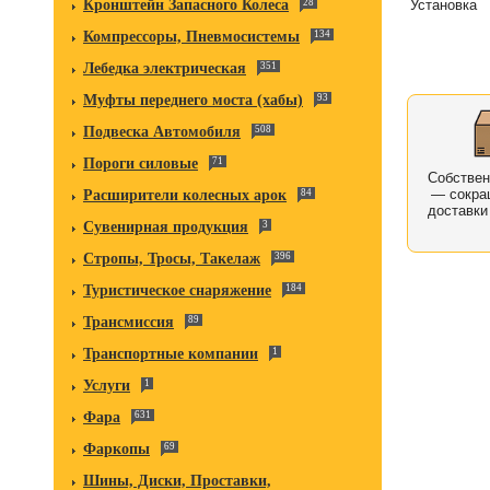
Установка
Кронштейн Запасного Колеса
28
Компрессоры, Пневмосистемы
134
Лебедка электрическая
351
Муфты переднего моста (хабы)
93
Подвеска Автомобиля
508
Пороги силовые
71
Собстве
— сокра
Расширители колесных арок
84
доставки
Сувенирная продукция
3
Стропы, Тросы, Такелаж
396
Туристическое снаряжение
184
Трансмиссия
89
Транспортные компании
1
Услуги
1
Фара
631
Фаркопы
69
Шины, Диски, Проставки,