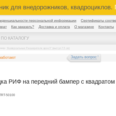
ник для внедорожников, квадроциклов.
П
иденциальности персональной информации
Сертификаты соотве
врат
Как заказать?
Доставка и оплата
О магазине
Контакты
имер:
Универсальные Расширители арок 3" (выступ 7,5 см)
Задать вопрос
работают
ка РИФ на передний бампер с квадратом п
FTRT-50100