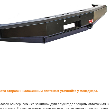
сти отправки наложенным платежом уточняйте у менеджера.
ловой бампер РИФ без защитной дуги служит для защиты автомобиля н
и в городе. В случае контакта или легкого столкновения с препятствием