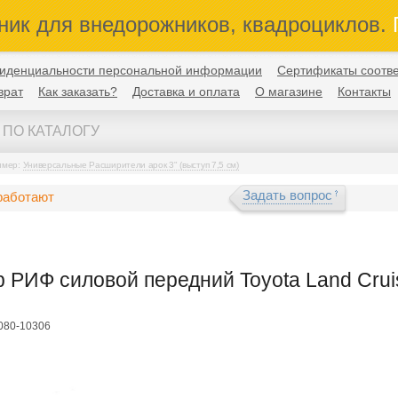
ник для внедорожников, квадроциклов.
П
иденциальности персональной информации
Сертификаты соотве
врат
Как заказать?
Доставка и оплата
О магазине
Контакты
имер:
Универсальные Расширители арок 3" (выступ 7,5 см)
Задать вопрос
работают
 РИФ силовой передний Toyota Land Cruis
F080-10306