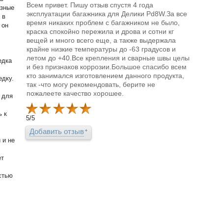
Всем привет. Пишу отзыв спустя 4 года
езные
эксплуатации багажника для Делики Pd8W.За все
 в
время никаких проблем с багажником не было,
 он
краска спокойно пережила и дрова и сотни кг
вещей и много всего еще, а также выдержала
крайне низкие температуры до -63 градусов и
летом до +40.Все крепления и сварные швы целы
едка
и без признаков коррозии.Большое спасибо всем
кто занимался изготовлением данного продукта,
едку.
так -что могу рекомендовать, берите не
пожалеете качество хорошее.
 для
ь к
5
/
5
Добавить отзыв
 и не
ет
стью