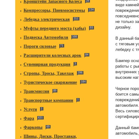
Кронштейн Запасного Колеса
28
виде камней
повреждения
Компрессоры, Пневмосистемы
134
повседневно
Лебедка электрическая
351
не только з
дизайну.
Муфты переднего моста (хабы)
93
Подвеска Автомобиля
508
В данный ба
с тяговым у
Пороги силовые
71
лебедку с т
Расширители колесных арок
84
Бампер осн
Сувенирная продукция
3
работы с ры
внутренних 
Стропы, Тросы, Такелаж
396
высоким наг
Туристическое снаряжение
184
Черное поро
Трансмиссия
89
боится самы
повреждений
Транспортные компании
1
автомобиля.
Услуги
1
Весь силово
сертифицир
Фара
631
Фаркопы
69
Данный бамп
автомобиль,
Шины, Диски, Проставки,