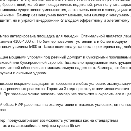
, бревен, пней, колей или незадачливых водителей, риск получить серь
 машины существенно уменьшается, а это очень важно в экспедициях и
й жизни. Бампер без кенгурина весит меньше, чем бампер с кенгурином,
ащитит, но и украсит внедорожник благодаря эффектному и элегантному
мпер интегрирована площадка для лебедки. Оптимальной является леб
силием 4100-4300 кг. Но бампер позволяет установить и более мощную
яговым усилием 5400 кг. Также возможна установка переходника под леб
ащен мощными упорами под реечный домкрат и буксирными проушинами
вковой или буксировочной стропой. Тщательно продуманная конструкция
усилителей обеспечивают максимальную надежность бампера, стойкост
рузкам и сильным ударам.
шковое покрытие защищает от коррозии в любых условиях эксплуатации
х агрессивных реагентов. Гарантия 3 года при отсутствии механических
. При желании можно заказать бампер без покрытия и окрасить его в цв
й обвес РИФ рассчитан на эксплуатацию в тяжелых условиях, он полно
ован.
ер предусматривает возможность установки как на стандартный
 так и на автомобиль с лифтом кузова 65 мм