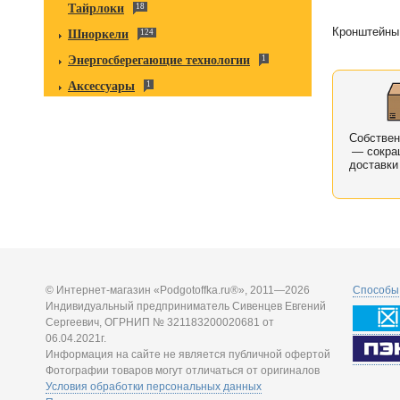
Тайрлоки
18
Кронштейны 
Шноркели
124
Энергосберегающие технологии
1
Аксессуары
1
Собстве
— сокра
доставки
© Интернет-магазин «Podgotoffka.ru®», 2011—2026
Способы 
Индивидуальный предприниматель Сивенцев Евгений
Сергеевич, ОГРНИП № 321183200020681 от
06.04.2021г.
Информация на сайте не является публичной офертой
Фотографии товаров могут отличаться от оригиналов
Условия обработки персональных данных