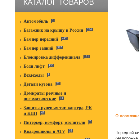
КАТАЛОГ ТОВАРОВ
Автомобиль
1
Багажник на крышу в России
234
Бампер передний
447
Бампер задний
367
Блокировка дифференциала
111
Боди лифт
130
Вездеходы
1
Детали кузова
27
Домкраты реечные и
пневматические
64
Защиты рулевых тяг, картера, РК
и КПП
67
О возможно
Интерьер, комфорт, отопители
7
Квадроциклы и ATV
35
Передний си
бездорожье 