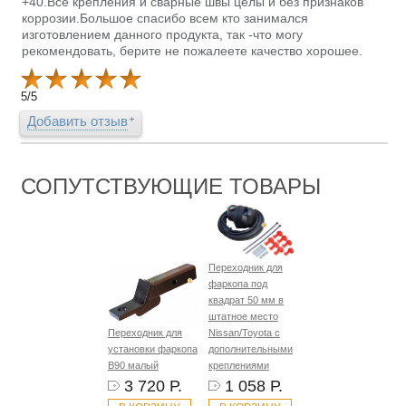
+40.Все крепления и сварные швы целы и без признаков
коррозии.Большое спасибо всем кто занимался
изготовлением данного продукта, так -что могу
рекомендовать, берите не пожалеете качество хорошее.
5
/
5
Добавить отзыв
СОПУТСТВУЮЩИЕ ТОВАРЫ
Переходник для
фаркопа под
квадрат 50 мм в
штатное место
Переходник для
Nissan/Toyota с
установки фаркопа
дополнительными
B90 малый
креплениями
3 720 Р.
1 058 Р.