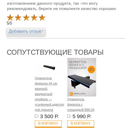
изготовлением данного продукта, так -что могу
рекомендовать, берите не пожалеете качество хорошее.
5
/
5
Добавить отзыв
СОПУТСТВУЮЩИЕ ТОВАРЫ
Удлинитель
фаркопа 44 см,
вварной,
квадратный
профиль —
Удлинитель
усиленный адаптер
фаркопа с
для прицепа
площадкой B90.04
3 500 Р.
5 990 Р.
В КОРЗИНУ
В КОРЗИНУ