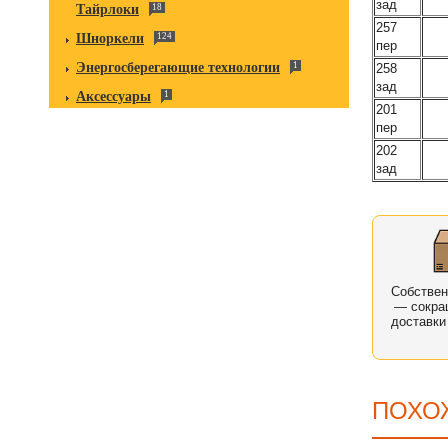
зад
Тайрлоки
18
257
Шноркели
124
пер
Энергосберегающие технологии
1
258
зад
Аксессуары
1
201
пер
202
зад
Собстве
— сокра
доставки
ПОХО