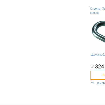
Стропы, Тр
Шаклы
Шакл/скоба
324 
В
В ИЗ