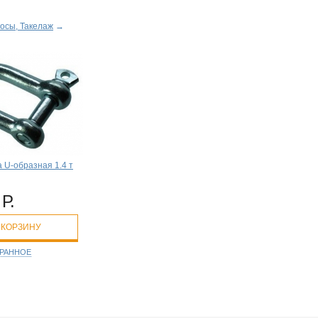
осы, Такелаж
→
 U-образная 1.4 т
Р.
 КОРЗИНУ
БРАННОЕ