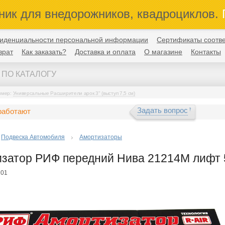
ник для внедорожников, квадроциклов.
П
иденциальности персональной информации
Сертификаты соотве
врат
Как заказать?
Доставка и оплата
О магазине
Контакты
имер:
Универсальные Расширители арок 3" (выступ 7,5 см)
Задать вопрос
работают
Подвеска Автомобиля
Амортизаторы
затор РИФ передний Нива 21214М лифт 
201