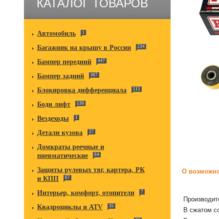
КАТАЛОГ ТОВАРОВ
Автомобиль
1
Багажник на крышу в России
234
Бампер передний
447
Бампер задний
367
Блокировка дифференциала
111
Боди лифт
130
Вездеходы
1
Детали кузова
27
Домкраты реечные и
пневматические
64
Защиты рулевых тяг, картера, РК
О возможно
и КПП
67
Интерьер, комфорт, отопители
7
Производит
Квадроциклы и ATV
35
В сжатом с