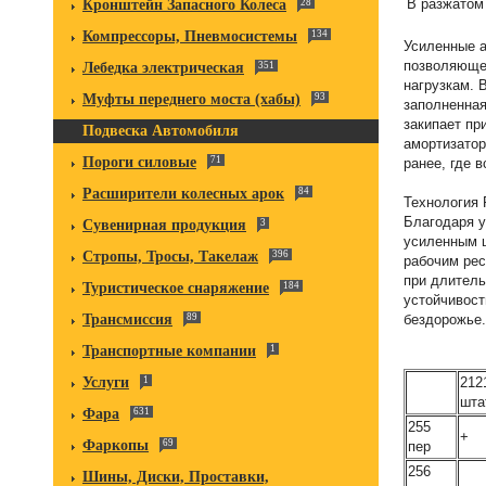
В разжатом
Кронштейн Запасного Колеса
28
Компрессоры, Пневмосистемы
134
Усиленные а
позволяющей
Лебедка электрическая
351
нагрузкам. 
Муфты переднего моста (хабы)
93
заполненная
закипает пр
Подвеска Автомобиля
амортизатор
Пороги силовые
71
ранее, где 
Расширители колесных арок
84
Технология 
Благодаря 
Сувенирная продукция
3
усиленным 
Стропы, Тросы, Такелаж
396
рабочим рес
при длитель
Туристическое снаряжение
184
устойчивост
бездорожье.
Трансмиссия
89
Транспортные компании
1
2121
Услуги
1
шта
Фара
631
255
+
Фаркопы
69
пер
256
Шины, Диски, Проставки,