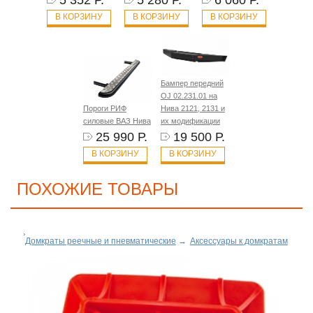
5 352 Р.
5 280 Р.
6 060 Р.
В КОРЗИНУ
В КОРЗИНУ
В КОРЗИНУ
Бампер передний
OJ 02.231.01 на
Пороги РИФ
Нива 2121, 2131 и
силовые ВАЗ Нива
их модификации
25 990 Р.
19 500 Р.
В КОРЗИНУ
В КОРЗИНУ
ПОХОЖИЕ ТОВАРЫ
Домкраты реечные и пневматические
→
Аксессуары к домкратам