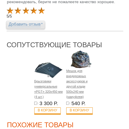
рекомендовать, берите не пожалеете качество хорошее.
5
/
5
Добавить отзыв
СОПУТСТВУЮЩИЕ ТОВАРЫ
Мешок для
внедорожных
Брызговики
аксессуаров и
универсальные
другой клади
«PGT» 320х450 мм
500х240 мм
(4 шт.)
(камуфляж)
3 300 Р.
540 Р.
В КОРЗИНУ
В КОРЗИНУ
ПОХОЖИЕ ТОВАРЫ