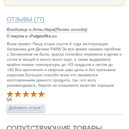
ОТЗЫВЫ
(77)
Владимир п.Усть-Нера(Полюс холода)
О покупке в «Podgotoffka.ru»
Всем привет. Пишу отзыв спустя 4 года эксплуатации
багажника для Делики Pd8W.За все время никаких проблем
с багажником не было, краска спокойно пережила и дрова и
сотни кг вещей и много всего еще, а также выдержала
крайне низкие температуры до -63 градусов и летом до
+40.Все крепления и сварные швы целы и без признаков
коррозии.Большое спасибо всем кто занимался
изготовлением данного продукта, так -что могу
рекомендовать, берите не пожалеете качество хорошее.
5
/
5
Добавить отзыв
СОПУТСТВУЮЩИЕ ТОВАРЫ