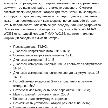
аккумулятор разрядился, то одним нажатием кнопки, резервный
аккумулятор начинает работать вместо основного. Система
автоматически соединяет батареи для того, чтобы их зарядить, и
изолирует их для упорядоченного разряда. Ручное управление
может при необходимости кратковременно связать обе батареи,
чтобы использовать электрическую лебедку или иное устройство.
Основным отличием этой модели коммутатора батарей T-MAX
W0351 от младшей модели T-MAX W0155, является наличие
индикации зарядки и емкости батарей.
Производитель: T-MAX;
Диапазон напряжения питания: 8-16 В;
Номинальное напряжение питания: 12 В;
Диапазон измерений: 8-14 В;
Диапазон измерений напряжения на клеммах аккумулятора:
11-14.5 В;
Диапазон измерений напряжения заряда аккумулятора: 13-
14.5 В;
Потребляемая мощность блока управления в режиме
ожидания: 5мА;
Потребляемая мощность реле переключения: 0.8 А;
Максимальный ток коммутации: 250 А;
Контакты реле коммутации: серебро;
Возможность установки батарей разного типа: есть;
Наличие индикации заряда: есть;