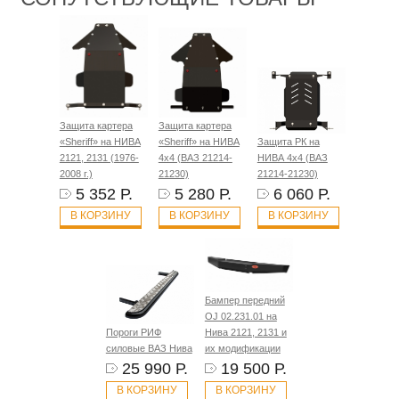
Защита картера
Защита картера
«Sheriff» на НИВА
«Sheriff» на НИВА
Защита РК на
2121, 2131 (1976-
4x4 (ВАЗ 21214-
НИВА 4x4 (ВАЗ
2008 г.)
21230)
21214-21230)
5 352 Р.
5 280 Р.
6 060 Р.
В КОРЗИНУ
В КОРЗИНУ
В КОРЗИНУ
Бампер передний
OJ 02.231.01 на
Пороги РИФ
Нива 2121, 2131 и
силовые ВАЗ Нива
их модификации
25 990 Р.
19 500 Р.
В КОРЗИНУ
В КОРЗИНУ