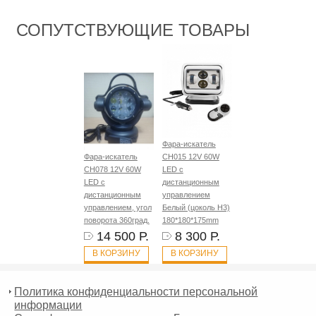
СОПУТСТВУЮЩИЕ ТОВАРЫ
Фара-искатель
Фара-искатель
CH015 12V 60W
CH078 12V 60W
LED с
LED с
дистанционным
дистанционным
управлением
управлением, угол
Белый (цоколь H3)
поворота 360град.
180*180*175mm
14 500 Р.
8 300 Р.
В КОРЗИНУ
В КОРЗИНУ
Политика конфиденциальности персональной
информации