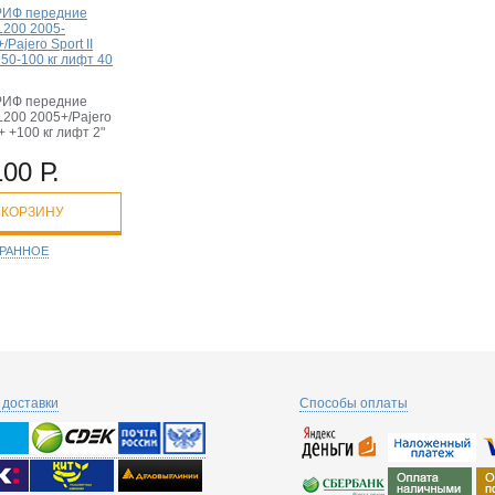
РИФ передние
 L200 2005-
Pajero Sport II
50-100 кг лифт 40
РИФ передние
 L200 2005+/Pajero
+ +100 кг лифт 2"
100 Р.
 КОРЗИНУ
БРАННОЕ
доставки
Способы оплаты