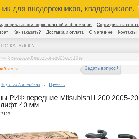
ник для внедорожников, квадроциклов.
П
иденциальности персональной информации
Сертификаты соотве
врат
Как заказать?
Доставка и оплата
О магазине
Контакты
имер:
Универсальные Расширители арок 3" (выступ 7,5 см)
Задать вопрос
работают
Подвеска Автомобиля
Пружины
ы РИФ передние Mitsubishi L200 2005-201
г лифт 40 мм
T-710B