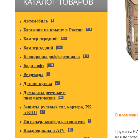
КАТАЛОГ ТОВАРОВ
Автомобиль
1
Багажник на крышу в России
234
Бампер передний
447
Бампер задний
367
Блокировка дифференциала
111
Боди лифт
130
Вездеходы
1
Детали кузова
27
Домкраты реечные и
пневматические
64
Защиты рулевых тяг, картера, РК
и КПП
67
О возможно
Интерьер, комфорт, отопители
7
Квадроциклы и ATV
35
Пружины РИФ
для подгото