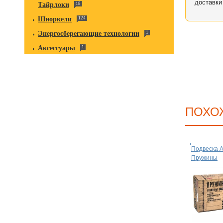
доставки
Тайрлоки
18
Шноркели
124
Энергосберегающие технологии
1
Аксессуары
1
ПОХО
Подвеска 
Пружины