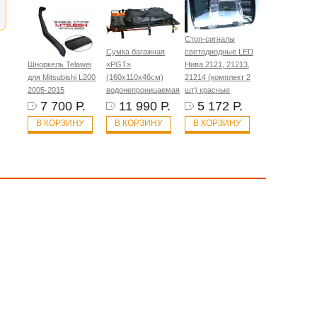
Стоп-сигналы
Сумка багажная
светодиодные LED
Шноркель Telawei
«PGT»
Нива 2121, 21213,
для Mitsubishi L200
(160х110х46см)
21214 (комплект 2
2005-2015
водонепроницаемая
шт) красные
7 700 Р.
11 990 Р.
5 172 Р.
В КОРЗИНУ
В КОРЗИНУ
В КОРЗИНУ