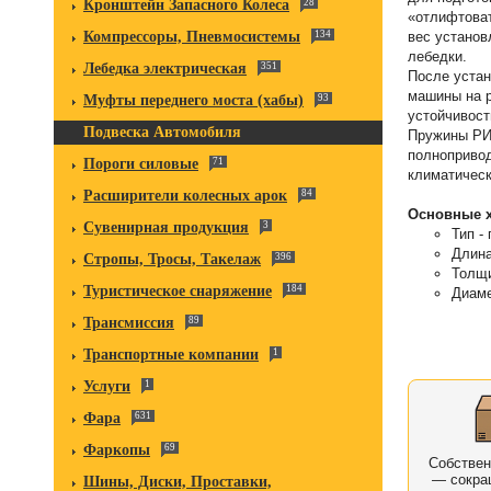
Кронштейн Запасного Колеса
28
«отлифтоват
вес установ
Компрессоры, Пневмосистемы
134
лебедки.
Лебедка электрическая
351
После устан
машины на р
Муфты переднего моста (хабы)
93
устойчивост
Подвеска Автомобиля
Пружины РИФ
полнопривод
Пороги силовые
71
климатическ
Расширители колесных арок
84
Основные х
Сувенирная продукция
3
Тип -
Длина
Стропы, Тросы, Такелаж
396
Толщи
Туристическое снаряжение
184
Диаме
Трансмиссия
89
Транспортные компании
1
Услуги
1
Фара
631
Фаркопы
69
Собстве
— сокра
Шины, Диски, Проставки,