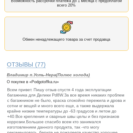
Возможность рассрочки платежа до 1 месяца с предоплатой
всего 20%
Обмен ненадлежащего товара за счет продавца
ОТЗЫВЫ
(77)
Владимир п.Усть-Нера(Полюс холода)
О покупке в «Podgotoffka.ru»
Всем привет. Пишу отзыв спустя 4 года эксплуатации
багажника для Делики Pd8W.За все время никаких проблем
с багажником не было, краска спокойно пережила и дрова и
сотни кг вещей и много всего еще, а также выдержала
крайне низкие температуры до -63 градусов и летом до
+40.Все крепления и сварные швы целы и без признаков
коррозии.Большое спасибо всем кто занимался
изготовлением данного продукта, так -что могу
рекомендовать, берите не пожалеете качество хорошее.