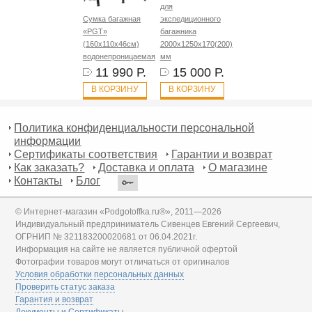
для
Сумка багажная
экспедиционного
«PGT»
багажника
(160х110х46см)
2000х1250х170(200)
водонепроницаемая
мм
11 990 Р.
15 000 Р.
В КОРЗИНУ
В КОРЗИНУ
Политика конфиденциальности персональной
информации
Сертификаты соответствия
Гарантии и возврат
Как заказать?
Доставка и оплата
О магазине
Контакты
Блог
© Интернет-магазин «Podgotoffka.ru®», 2011—2026
Индивидуальный предприниматель Сивенцев Евгений Сергеевич,
ОГРНИП № 321183200020681 от 06.04.2021г.
Информация на сайте не является публичной офертой
Фотографии товаров могут отличаться от оригиналов
Условия обработки персональных данных
Проверить статус заказа
Гарантия и возврат
Документы и Сертификаты