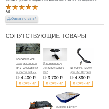
5
/
5
Добавить отзыв
СОПУТСТВУЮЩИЕ ТОВАРЫ
Крепление для
топора и лопаты
Крепление под
B41 на багажники
запасное колесо
Шноркель Telawei
высотой 120 мм
B42
для УАЗ Патриот
4 400 Р.
3 700 Р.
4 390 Р.
В КОРЗИНУ
В КОРЗИНУ
В КОРЗИНУ
Фирменный тент