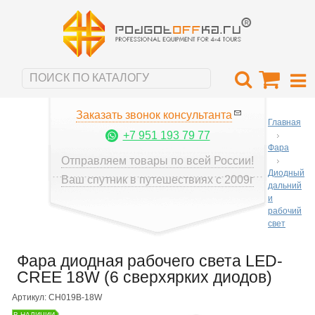
Заказать звонок консультанта
Главная
+7 951 193 79 77
Фара
Отправляем товары по всей России!
Диодный
Ваш спутник в путешествиях с 2009г
дальний
и
рабочий
свет
Фара диодная рабочего света LED-
CREE 18W (6 сверхярких диодов)
Артикул: CH019B-18W
В НАЛИЧИИ