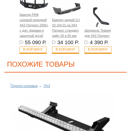
Бампер РИФ
силовой передний
Бампер задний OJ
УАЗ Патриот 2005+
03.104.01 на УАЗ
с доп. фарами и
Патриот стандарт,
Шноркель Telawei
защитной дугой
лифт 50 и 65 мм
для УАЗ Патриот
55 090 Р.
34 100 Р.
4 390 Р.
В КОРЗИНУ
В КОРЗИНУ
В КОРЗИНУ
ПОХОЖИЕ ТОВАРЫ
Пороги силовые
→
УАЗ