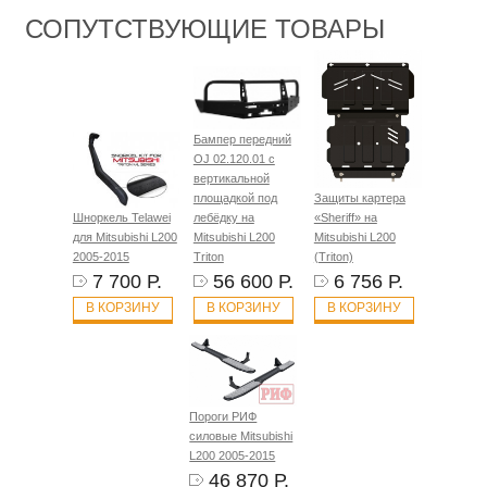
СОПУТСТВУЮЩИЕ ТОВАРЫ
Бампер передний
OJ 02.120.01 с
вертикальной
площадкой под
Защиты картера
Шноркель Telawei
лебёдку на
«Sheriff» на
для Mitsubishi L200
Mitsubishi L200
Mitsubishi L200
2005-2015
Triton
(Triton)
7 700 Р.
56 600 Р.
6 756 Р.
В КОРЗИНУ
В КОРЗИНУ
В КОРЗИНУ
Пороги РИФ
силовые Mitsubishi
L200 2005-2015
46 870 Р.