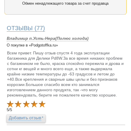
Обмен ненадлежащего товара за счет продавца
ОТЗЫВЫ
(77)
Владимир п.Усть-Нера(Полюс холода)
О покупке в «Podgotoffka.ru»
Всем привет. Пишу отзыв спустя 4 года эксплуатации
багажника для Делики Pd8W.За все время никаких проблем
с багажником не было, краска спокойно пережила и дрова и
сотни кг вещей и много всего еще, а также выдержала
крайне низкие температуры до -63 градусов и летом до
+40.Все крепления и сварные швы целы и без признаков
коррозии.Большое спасибо всем кто занимался
изготовлением данного продукта, так -что могу
рекомендовать, берите не пожалеете качество хорошее.
5
/
5
Добавить отзыв